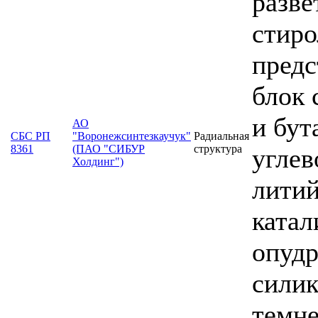
разве
стиро
предс
блок 
и бут
АО
СБС РП
"Воронежсинтезкаучук"
Радиальная
8361
(ПАО "СИБУР
структура
углев
Холдинг")
литий
катал
опудр
силик
темн