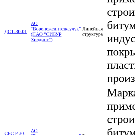
строи
битум
АО
"Воронежсинтезкаучук"
Линейная
ДСТ-30-01
(ПАО "СИБУР
структура
индус
Холдинг")
покры
пласт
произ
Марка
прим
строи
битум
АО
СБС Р 30-