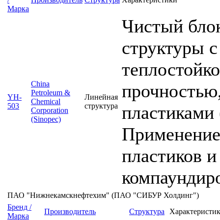
Марка
Чистый бло
структуры с
теплостойко
China
прочностью,
Petroleum &
YH-
Линейная
Chemical
503
структура
пластиками 
Corporation
(Sinopec)
Применение
пластиков и
компаундиро
ПАО "Нижнекамскнефтехим" (ПАО "СИБУР Холдинг")
Бренд /
Производитель
Структура
Характеристи
Марка