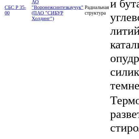
и бут
АО
СБС Р 35-
"Воронежсинтезкаучук"
Радиальная
00
(ПАО "СИБУР
структура
углев
Холдинг")
литий
катал
опудр
силик
темн
Термо
разве
стиро