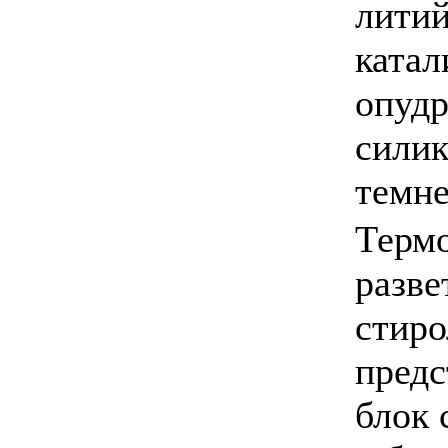
литий
катал
опудр
силик
темн
Термо
разве
стиро
предс
блок 