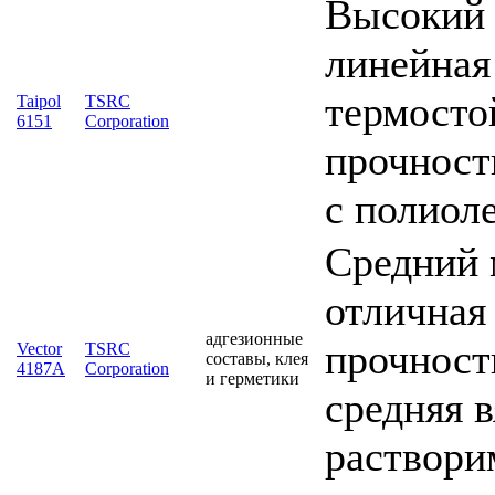
Высокий 
линейная
термосто
Taipol
TSRC
6151
Corporation
прочност
с полиол
Средний 
отличная
адгезионные
прочность
Vector
TSRC
составы, клея
4187A
Corporation
и герметики
средняя 
раствори