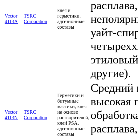
расплава
клея и
неполярн
Vector
TSRC
герметики,
4113A
Corporation
адгезионные
составы
уайт-спир
четырехх
этиловый
другие).
Средний 
Герметики и
высокая 
битумные
мастики, клея
обработка
Vector
TSRC
на основе
4113N
Corporation
растворителей,
клей PSA,
расплава
адгезионные
составы