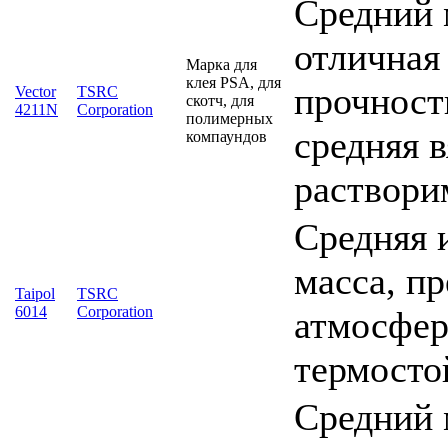
Средний 
отличная
Марка для
клея PSA, для
прочность
Vector
TSRC
скотч, для
4211N
Corporation
полимерных
средняя 
компаундов
раствори
Cредняя 
масса, п
Taipol
TSRC
6014
Corporation
атмосфер
термосто
Средний 