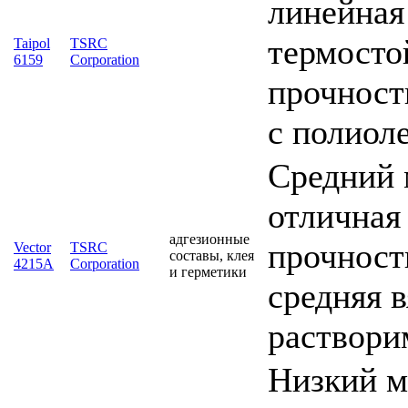
линейная
термосто
Taipol
TSRC
6159
Corporation
прочност
с полиол
Средний 
отличная
адгезионные
прочность
Vector
TSRC
составы, клея
4215A
Corporation
и герметики
средняя 
раствори
Низкий м