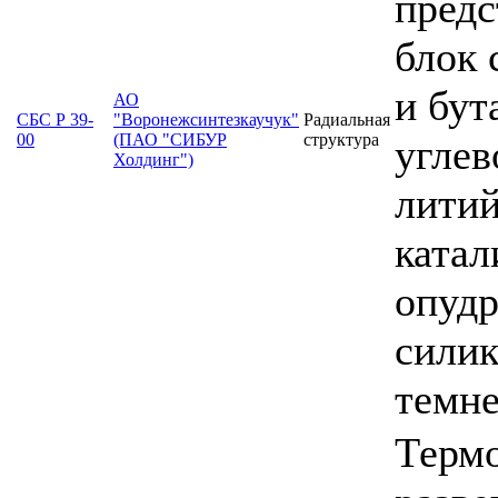
предс
блок 
и бут
АО
СБС Р 39-
"Воронежсинтезкаучук"
Радиальная
00
(ПАО "СИБУР
структура
углев
Холдинг")
литий
катал
опудр
силик
темн
Термо