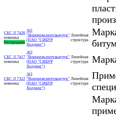
пласт
произ
Марк
АО
СБС Л 7420
"Воронежсинтезкаучук"
Линейная
новинка
(ПАО "СИБУР
структура
битум
Распродажа
Холдинг")
АО
Марка
СБС Л 7417
"Воронежсинтезкаучук"
Линейная
новинка
(ПАО "СИБУР
структура
Холдинг")
Приме
АО
СБС Л 7322
"Воронежсинтезкаучук"
Линейная
новинка
(ПАО "СИБУР
структура
специ
Холдинг")
Марка
прим