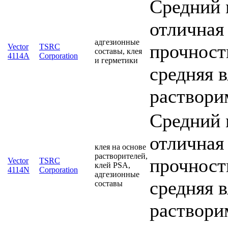
Средний 
отличная
адгезионные
прочность
Vector
TSRC
составы, клея
4114A
Corporation
и герметики
средняя 
раствори
Средний 
отличная
клея на основе
растворителей,
прочность
Vector
TSRC
клей PSA,
4114N
Corporation
адгезионные
средняя 
составы
раствори