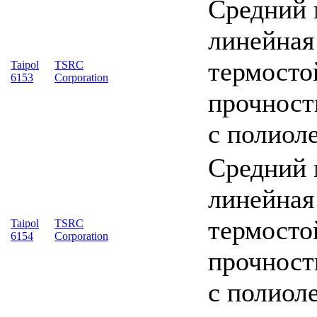
Средний 
линейная
термосто
Taipol
TSRC
6153
Corporation
прочност
с полиол
Средний 
линейная
термосто
Taipol
TSRC
6154
Corporation
прочност
с полиол