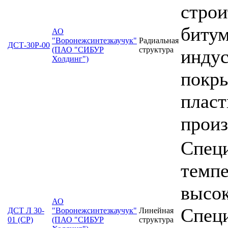
строи
битум
АО
"Воронежсинтезкаучук"
Радиальная
ДСТ-30Р-00
(ПАО "СИБУР
структура
индус
Холдинг")
покры
пласт
произ
Специ
темпе
высо
АО
Специ
ДСТ Л 30-
"Воронежсинтезкаучук"
Линейная
01 (СР)
(ПАО "СИБУР
структура