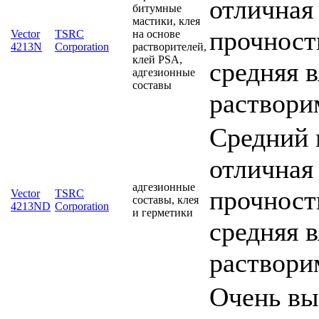
отличная
битумные
мастики, клея
прочность
Vector
TSRC
на основе
4213N
Corporation
растворителей,
клей PSA,
средняя 
адгезионные
составы
раствори
Средний 
отличная
адгезионные
прочность
Vector
TSRC
составы, клея
4213ND
Corporation
и герметики
средняя 
раствори
Очень вы