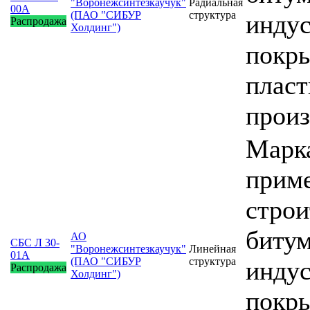
"Воронежсинтезкаучук"
Радиальная
00А
(ПАО "СИБУР
структура
индус
Распродажа
Холдинг")
покры
пласт
произ
Марка
прим
строи
битум
АО
СБС Л 30-
"Воронежсинтезкаучук"
Линейная
01А
(ПАО "СИБУР
структура
индус
Распродажа
Холдинг")
покры