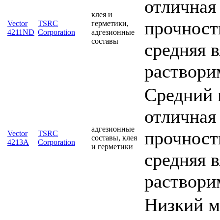
отличная
клея и
прочность
Vector
TSRC
герметики,
4211ND
Corporation
адгезионные
составы
средняя 
раствори
Средний 
отличная
адгезионные
прочность
Vector
TSRC
составы, клея
4213A
Corporation
и герметики
средняя 
раствори
Низкий м