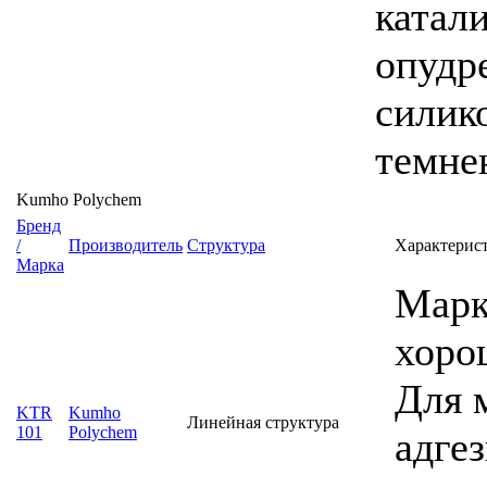
катал
опудр
силик
темне
Kumho Polychem
Бренд
/
Производитель
Структура
Характерис
Марка
Марк
хоро
Для 
KTR
Kumho
Линейная структура
101
Polychem
адге