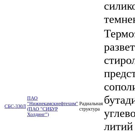
силик
темне
Термо
разве
стиро
предс
сопол
бутад
ПАО
"Нижнекамскнефтехим"
Радиальная
СБС-330Л
(ПАО "СИБУР
структура
углев
Холдинг")
литий