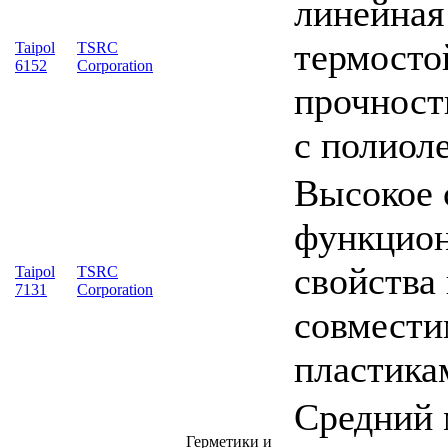
линейная
термосто
Taipol
TSRC
6152
Corporation
прочност
с полиол
Высокое 
функцион
свойства
Taipol
TSRC
7131
Corporation
совмести
пластика
Средний 
Герметики и