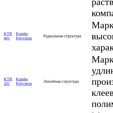
раст
комп
Марк
высо
KTR
Kumho
Радиальная структура
401
Polychem
хара
Марк
удли
прои
KTR
Kumho
Линейная структура
201
Polychem
клеев
поли