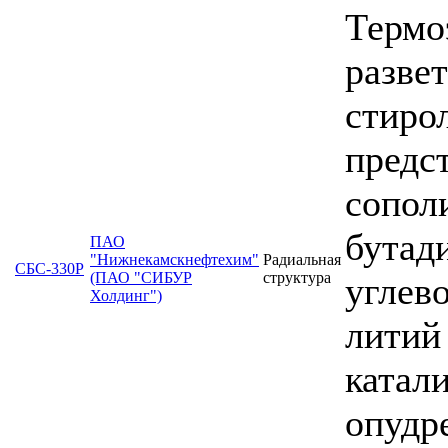
Термо
разве
стиро
предс
сопол
бутад
ПАО
"Нижнекамскнефтехим"
Радиальная
СБС-330Р
(ПАО "СИБУР
структура
углев
Холдинг")
литий
катал
опудр