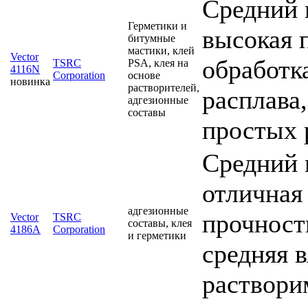
Средний 
Герметики и
высокая 
битумные
мастики, клей
Vector
обработка
TSRC
PSA, клея на
4116N
Corporation
основе
новинка
растворителей,
расплава
адгезионные
составы
простых 
Средний 
отличная
адгезионные
прочность
Vector
TSRC
составы, клея
4186A
Corporation
и герметики
средняя 
раствори