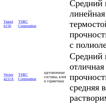
Средний 
линейная
термосто
Taipol
TSRC
6150
Corporation
прочност
с полиол
Средний 
отличная
адгезионные
прочность
Vector
TSRC
составы, клея
4211A
Corporation
и герметики
средняя 
раствори