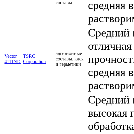
средняя 
составы
раствори
Средний 
отличная
адгезионные
прочность
Vector
TSRC
составы, клея
4111ND
Corporation
и герметики
средняя 
раствори
Средний 
высокая 
обработка