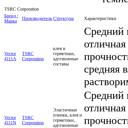
TSRC Corporation
Бренд /
Производитель
Структура
Характеристики
Марка
Средний 
отличная
клея и
прочность
Vector
TSRC
герметики,
4111A
Corporation
адгезионные
составы
средняя 
раствори
Средний 
отличная
Эластичные
пленки, клея и
прочность
Vector
TSRC
герметики,
4111N
Corporation
адгезионные