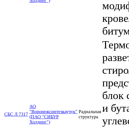
Холдинг")
моди
крове
биту
Термо
разве
стиро
предс
блок 
и бут
АО
"Воронежсинтезкаучук"
Радиальная
СБС Л 7317
(ПАО "СИБУР
структура
углев
Холдинг")