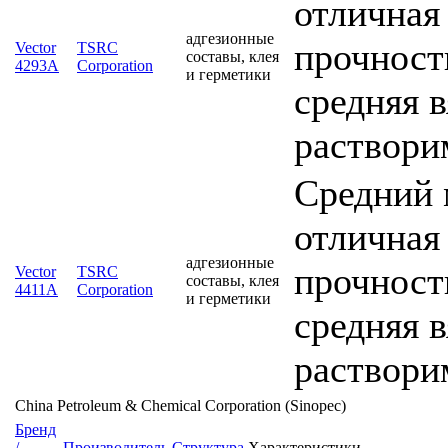
отличная
адгезионные
прочность
Vector
TSRC
составы, клея
4293A
Corporation
и герметики
средняя 
раствори
Средний 
отличная
адгезионные
прочность
Vector
TSRC
составы, клея
4411A
Corporation
и герметики
средняя 
раствори
China Petroleum & Chemical Corporation (Sinopec)
Бренд
/
Производитель
Структура
Характеристики