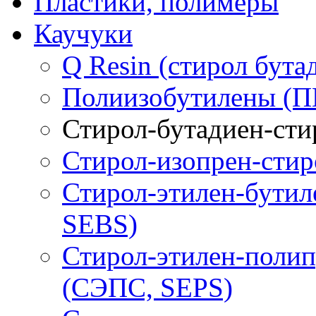
Пластики, полимеры
Каучуки
Q Resin (стирол бута
Полиизобутилены (П
Стирол-бутадиен-сти
Стирол-изопрен-стир
Стирол-этилен-бутил
SEBS)
Стирол-этилен-полип
(СЭПС, SEPS)