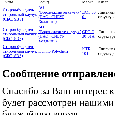
Типы
Бренд
Марка
Класс
АО
Стирол-бутадиен-
"Воронежсинтезкаучук"
ДСТ-30-
Линейна
стирольный каучук
(ПАО "СИБУР
01
структур
(СБС, SBS)
Холдинг")
АО
Стирол-бутадиен-
"Воронежсинтезкаучук"
СБС Л
Линейна
стирольный каучук
(ПАО "СИБУР
30-01А
структур
(СБС, SBS)
Холдинг")
Стирол-бутадиен-
KTR
Линейна
стирольный каучук
Kumho Polychem
101
структур
(СБС, SBS)
Сообщение отправлен
Спасибо за Ваш интерес 
будет рассмотрен нашими
ближайшее время.