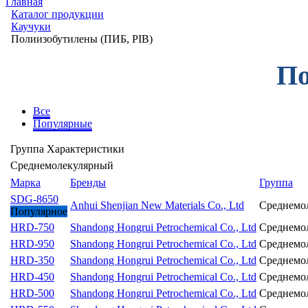
Главная
Каталог продукции
Каучуки
Полиизобутилены (ПИБ, PIB)
По
Все
Популярные
Группа
Характеристики
Среднемолекулярный
Марка
Бренды
Группа
SDG-8650
Anhui Shenjian New Materials Co., Ltd
Среднемо
Популярное
HRD-750
Shandong Hongrui Petrochemical Co., Ltd
Среднемо
HRD-950
Shandong Hongrui Petrochemical Co., Ltd
Среднемо
HRD-350
Shandong Hongrui Petrochemical Co., Ltd
Среднемо
HRD-450
Shandong Hongrui Petrochemical Co., Ltd
Среднемо
HRD-500
Shandong Hongrui Petrochemical Co., Ltd
Среднемо