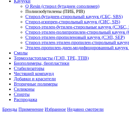
Каучуки
Q Resin (стирол бутадиен сополимер)
Полиизобутилены (ПИБ, PIB)
Стирол-бутадиен-стирольный каучук (СБС, SBS)
Стирол-изопрен-стирольный каучук (СИС, SIS)
Стирол-этилен-бутилен-стирольные каучук (СЭБС,
Стирол-этилен-полипропилен-стирольный каучук 
Стирол-этилен-пропиленовый каучук (СЭП, SEP)
Стирол-этилен-этилен-пропилен-стирольный кауч
Этилен-пропилен-диен-модифицированный каучу
Смолы
Термоэластопласты (ТЭП, TPE, ТПВ)
Биополимеры, биопластики
Стабилизаторы
Чистящий компаунд
Добавки и красители
Вторичные полимеры
Силиконы
Спирты
Распродажа
Бренды
Применение
Избранное
Недавно смотрели