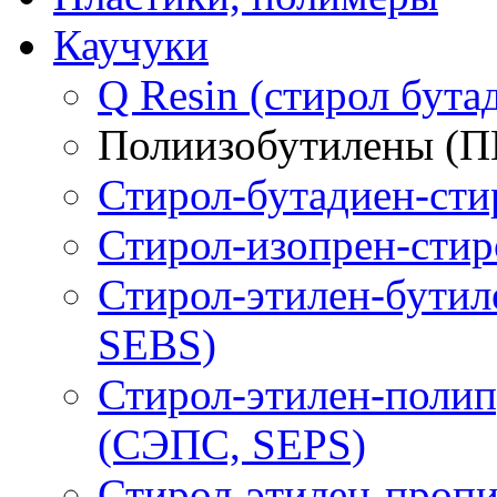
Каучуки
Q Resin (стирол бута
Полиизобутилены (П
Стирол-бутадиен-сти
Стирол-изопрен-стир
Стирол-этилен-бутил
SEBS)
Стирол-этилен-полип
(СЭПС, SEPS)
Стирол-этилен-пропи