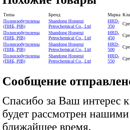
Типы
Бренд
Марка
Кла
Полиизобутилены
Shandong Hongrui
HRD-
Сре
(ПИБ, PIB)
Petrochemical Co., Ltd
350
Полиизобутилены
Shandong Hongrui
HRD-
Сре
(ПИБ, PIB)
Petrochemical Co., Ltd
450
Полиизобутилены
Shandong Hongrui
HRD-
Сре
(ПИБ, PIB)
Petrochemical Co., Ltd
500
Полиизобутилены
Shandong Hongrui
HRD-
Сре
(ПИБ, PIB)
Petrochemical Co., Ltd
550
Сообщение отправлен
Спасибо за Ваш интерес 
будет рассмотрен нашими
ближайшее время.