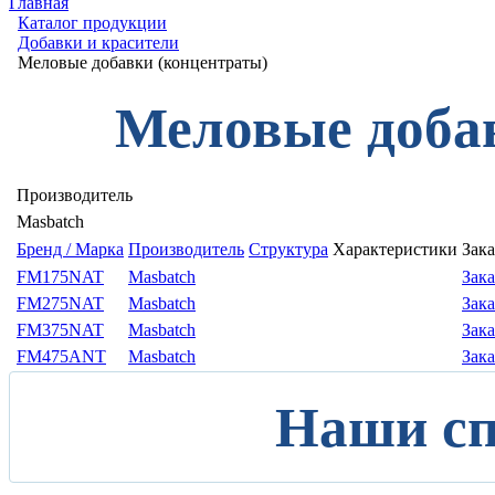
Главная
Каталог продукции
Добавки и красители
Меловые добавки (концентраты)
Меловые доба
Производитель
Мasbatch
Бренд / Марка
Производитель
Структура
Характеристики
Зака
FM175NAT
Мasbatch
Зака
FM275NAT
Мasbatch
Зака
FM375NAT
Мasbatch
Зака
FM475ANT
Мasbatch
Зака
Наши с