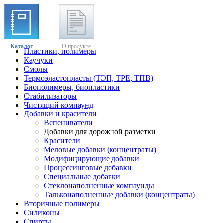
Каталог
О продукте
Пластики, полимеры
Каучуки
Смолы
Термоэластопласты (ТЭП, TPE, ТПВ)
Биополимеры, биопластики
Стабилизаторы
Чистящий компаунд
Добавки и красители
Вспениватели
Добавки для дорожной разметки
Красители
Меловые добавки (концентраты)
Модифицирующие добавки
Процессинговые добавки
Специальные добавки
Стеклонаполненные компаунды
Тальконаполненные добавки (концентраты)
Вторичные полимеры
Силиконы
Спирты