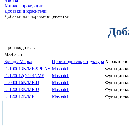
Главная
Каталог продукции
Добавки и красители
Добавки для дорожной разметки
Доб
Производитель
Мasbatch
Бренд / Марка
Производитель
Структура
Характерис
D-100013N/MF-SPRAY
Мasbatch
Функционал
D-120012(Y191)/MF
Мasbatch
Функциональ
D-000016N/MF-U
Мasbatch
Функциональ
D-120013N/MF-U
Мasbatch
Функционал
D-120012N/MF
Мasbatch
Функционал