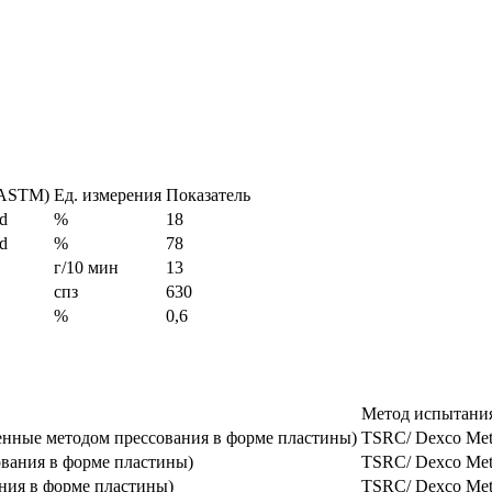
(ASTM)
Ед. измерения
Показатель
d
%
18
d
%
78
г/10 мин
13
спз
630
%
0,6
Метод испытани
енные методом прессования в форме пластины)
TSRC/ Dexco Me
вания в форме пластины)
TSRC/ Dexco Me
ния в форме пластины)
TSRC/ Dexco Me