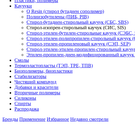
Пластики, полимеры
Каучуки
Q Resin (стирол бутадиен сополимер)
Полиизобутилены (ПИБ, PIB)
Стирол-бутадиен-стирольный каучук (СБС, SBS)
Стирол-изопрен-стирольный каучук (СИС, SIS)
Стирол-этилен-бутилен-стирольные каучук (СЭБС,
Стирол-этилен-полипропилен-стирольный каучук 
Стирол-этилен-пропиленовый каучук (СЭП, SEP)
Стирол-этилен-этилен-пропилен-стирольный кауч
Этилен-пропилен-диен-модифицированный каучу
Смолы
Термоэластопласты (ТЭП, TPE, ТПВ)
Биополимеры, биопластики
Стабилизаторы
Чистящий компаунд
Добавки и красители
Вторичные полимеры
Силиконы
Спирты
Распродажа
Бренды
Применение
Избранное
Недавно смотрели