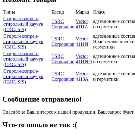
Типы
Бренд
Марка
Класс
Стирол-изопрен-
TSRC
Vector
адгезионные состав
стирольный каучук
Corporation
4111A
и герметики
(СИС, SIS)
Стирол-изопрен-
адгезионные состав
TSRC
Vector
стирольный каучук
Эластичные пленки,
Corporation
4111N
(СИС, SIS)
герметики
Стирол-изопрен-
TSRC
Vector
адгезионные состав
стирольный каучук
Corporation
4111ND
и герметики
(СИС, SIS)
Стирол-изопрен-
TSRC
Vector
адгезионные состав
стирольный каучук
Corporation
4113A
и герметики
(СИС, SIS)
Сообщение отправлено!
Спасибо за Ваш интерес к нашей продукции. Ваш запрос буде
Что-то пошло не так :(