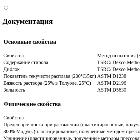
Документация
Основные свойства
Свойства
Метод испытания 
Содержание стирола
TSRC/ Dexco Metho
Диблок
TSRC/ Dexco Metho
Показатель текучести расплава (200°C/5кг)
ASTM D1238
Вязкость раствора (25% в Толуоле, 25°C)
ASTM D2196
Зольность
ASTM D5630
Физические свойства
Свойства
Предел прочности при растяжении (пластицированные, получ
300% Модуль (пластицированные, полученные методом прессо
Удлинение (пластицированные, полученные методом прессова