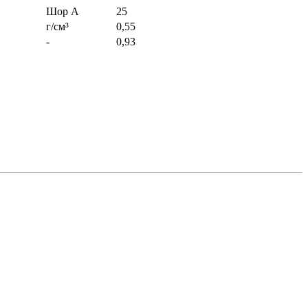
Шор А
25
г/cм³
0,55
-
0,93