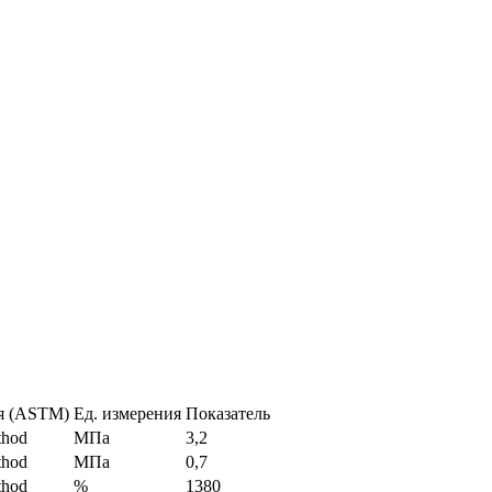
я (ASTM)
Ед. измерения
Показатель
thod
МПа
3,2
thod
МПа
0,7
thod
%
1380