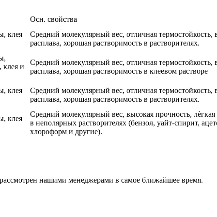
Осн. свойства
ы, клея
Средний молекулярный вес, отличная термостойкость, в
расплава, хорошая растворимость в растворителях.
ы,
Средний молекулярный вес, отличная термостойкость, в
 клея и
расплава, хорошая растворимость в клеевом растворе
ы, клея
Средний молекулярный вес, отличная термостойкость, в
расплава, хорошая растворимость в растворителях.
Средний молекулярный вес, высокая прочность, лѐгкая 
ы, клея
в неполярных растворителях (бензол, уайт-спирит, аце
хлороформ и другие).
т рассмотрен нашими менеджерами в самое ближайшее время.