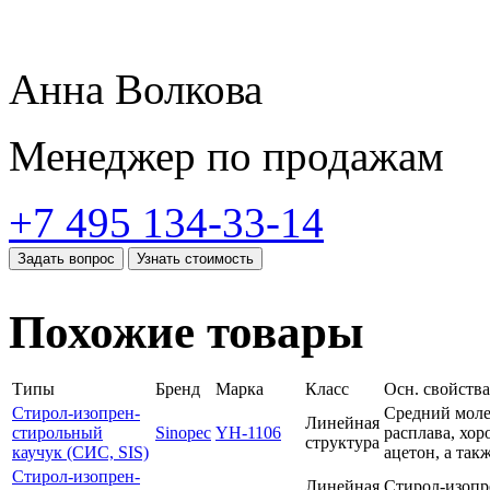
Анна Волкова
Менеджер по продажам
+7 495 134-33-14
Задать вопрос
Узнать стоимость
Похожие товары
Типы
Бренд
Марка
Класс
Осн. свойства
Стирол-изопрен-
Средний молек
Линейная
стирольный
Sinopec
YH-1106
расплава, хор
структура
каучук (СИС, SIS)
ацетон, а так
Стирол-изопрен-
Линейная
Стирол-изопр