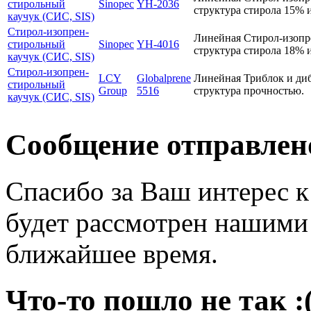
стирольный
Sinopec
YH-2036
структура
стирола 15% 
каучук (СИС, SIS)
Стирол-изопрен-
Линейная
Стирол-изопр
стирольный
Sinopec
YH-4016
структура
стирола 18% 
каучук (СИС, SIS)
Стирол-изопрен-
LCY
Globalprene
Линейная
Триблок и ди
стирольный
Group
5516
структура
прочностью.
каучук (СИС, SIS)
Сообщение отправлен
Спасибо за Ваш интерес 
будет рассмотрен нашими
ближайшее время.
Что-то пошло не так :