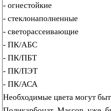
- огнестойкие
- стеклонаполненные
- светорассеивающие
- ПК/АБС
- ПК/ПБТ
- ПК/ПЭТ
- ПК/АСА
Необходимые цвета могут быть
Поликарбонат Mascon уже б