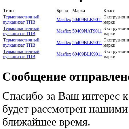
Типы
Бренд
Марка
Класс
Термопластичный
Экструзион
Masflex
50409BLK9011
вулканизат ТПВ
марки
Термопластичный
Экструзион
Masflex
50409NAT9011
вулканизат ТПВ
марки
Термопластичный
Экструзион
Masflex
55409BLK9011
вулканизат ТПВ
марки
Термопластичный
Экструзион
Masflex
60409BLK9011
вулканизат ТПВ
марки
Сообщение отправлен
Спасибо за Ваш интерес 
будет рассмотрен нашими
ближайшее время.