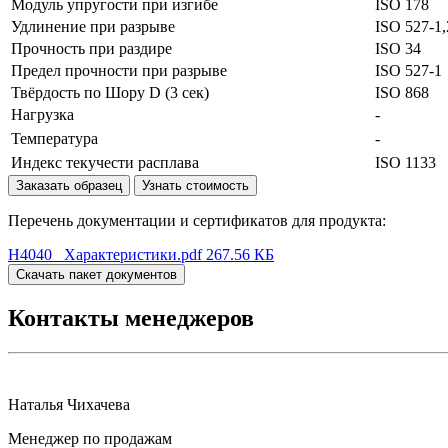
Модуль упругости при изгибе
ISO 178
Удлинение при разрыве
ISO 527-1,
Прочность при раздире
ISO 34
Предел прочности при разрыве
ISO 527-1
Твёрдость по Шору D (3 сек)
ISO 868
Нагрузка
-
Температура
-
Индекс текучести расплава
ISO 1133
Заказать образец
Узнать стоимость
Перечень документации и сертификатов для продукта:
H4040 _Характеристики.pdf
267.56 КБ
Скачать пакет документов
Контакты менеджеров
Наталья Чихачева
Менеджер по продажам