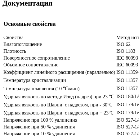
Документация
Основные свойства
Свойства
Метод ис
Влагопоглощение
ISO 62
Плотность
ISO 1183
Поверхностное сопротивление
IEC 60093
Объемное сопротивление
IEC 60093
Коэффициент линейного расширения (параллельно)
ISO 11359-
Температура кристаллизации
ISO 11357-
ISO 11357-
Температура плавления (10 ℃/мин)
ISO 180/1
Ударная вязкость по методу Изод (надрез) при 23 ℃
ISO 179/1
Ударная вязкость по Шарпи, с надрезом, при - 30℃
ISO 179/1
Ударная вязкость по Шарпи, с надрезом, при + 23℃
Напряжение при 100 % удлинения
ISO 527-1/
Напряжение при 50 % удлинения
ISO 527-1/
Напряжение при 10 % удлинения
ISO 527-1/