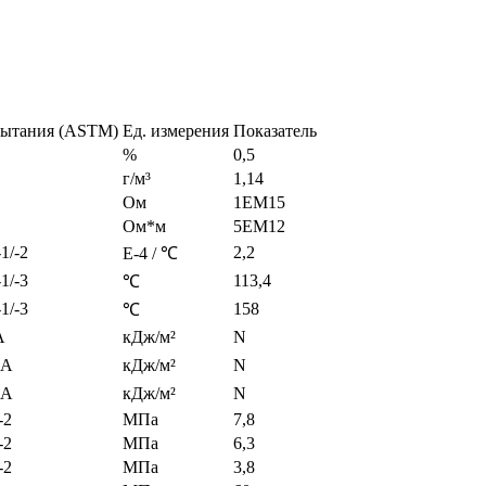
пытания (ASTM)
Ед. измерения
Показатель
%
0,5
г/м³
1,14
Ом
1EM15
Ом*м
5EM12
1/-2
2,2
E-4 / ℃
1/-3
113,4
℃
1/-3
158
℃
A
кДж/м²
N
eA
кДж/м²
N
eA
кДж/м²
N
-2
МПа
7,8
-2
МПа
6,3
-2
МПа
3,8