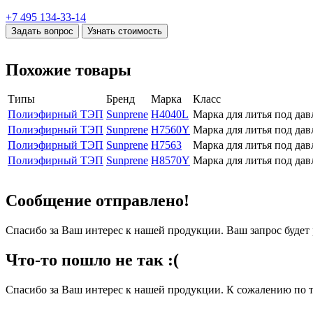
+7 495 134-33-14
Задать вопрос
Узнать стоимость
Похожие товары
Типы
Бренд
Марка
Класс
Полиэфирный ТЭП
Sunprene
H4040L
Марка для литья под да
Полиэфирный ТЭП
Sunprene
H7560Y
Марка для литья под да
Полиэфирный ТЭП
Sunprene
H7563
Марка для литья под да
Полиэфирный ТЭП
Sunprene
H8570Y
Марка для литья под да
Сообщение отправлено!
Спасибо за Ваш интерес к нашей продукции. Ваш запрос буде
Что-то пошло не так :(
Спасибо за Ваш интерес к нашей продукции. К сожалению по т