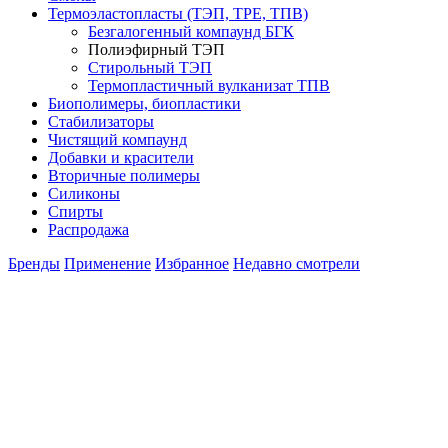
Термоэластопласты (ТЭП, TPE, ТПВ)
Безгалогенный компаунд БГК
Полиэфирный ТЭП
Стирольный ТЭП
Термопластичный вулканизат ТПВ
Биополимеры, биопластики
Стабилизаторы
Чистящий компаунд
Добавки и красители
Вторичные полимеры
Силиконы
Спирты
Распродажа
Бренды
Применение
Избранное
Недавно смотрели