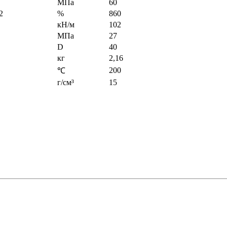
МПа
60
2
%
860
кН/м
102
МПа
27
D
40
кг
2,16
200
℃
г/см³
15