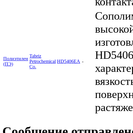
контак
Сополим
высокой
изготов
HD5406
Tabriz
Полиэтилен
Petrochemical
HD5406EA
-
(ПЭ)
характе
Co.
вязкост
поверхн
растяж
Сообщение отправлен