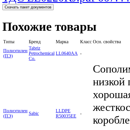
Скачать пакет документов
Похожие товары
Типы
Бренд
Марка
Класс
Осн. свойства
Tabriz
Полиэтилен
Petrochemical
LL0640AA
-
(ПЭ)
Co.
Сополи
низкой 
хорошая
жесткос
Полиэтилен
LLDPE
Sabic
-
(ПЭ)
R50035EE
коробле