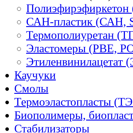
Полиэфирэфиркетон
САН-пластик (САН, 
Термополиуретан (Т
Эластомеры (PBE, PO
Этиленвинилацетат 
Каучуки
Смолы
Термоэластопласты (ТЭ
Биополимеры, биоплас
Стабилизаторы