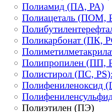
Полиамид (ПА, PA)
Полиацеталь (ПОМ,
Полибутилентерефтал
Поликарбонат (ПК, P
Полиметилметакрил
Полипропилен (ПП, 
Полистирол (ПС, PS)
Полифениленоксид (
Полифениленсульфид
Полиэтилен (ПЭ)