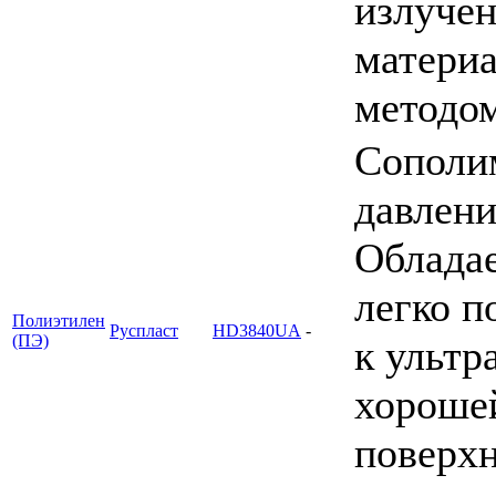
излучен
материа
методо
Cополим
давлени
Обладае
легко п
Полиэтилен
Руспласт
HD3840UA
-
(ПЭ)
к ультр
хорошей
поверхн