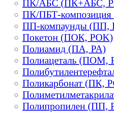
ПК/АБС (ПК+АБС, P
ПК/ПБТ-композиция 
ПП-компаунды (ПП, 
Покетон (ПОК, POK)
Полиамид (ПА, PA)
Полиацеталь (ПОМ,
Полибутилентерефтал
Поликарбонат (ПК, P
Полиметилметакрил
Полипропилен (ПП, 