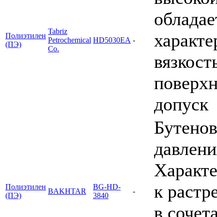
облада
Tabriz
характе
Полиэтилен
Petrochemical
HD5030EA
-
(ПЭ)
Co.
вязкост
поверхн
допуск
Бутенов
давлени
Характе
к растр
Полиэтилен
BG-HD-
BAKHTAR
-
(ПЭ)
3840
в сочет