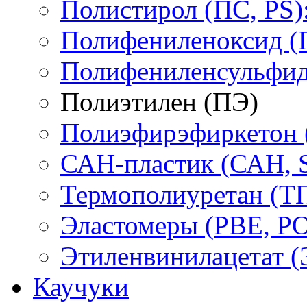
Полистирол (ПС, PS)
Полифениленоксид (
Полифениленсульфид
Полиэтилен (ПЭ)
Полиэфирэфиркетон
САН-пластик (САН, 
Термополиуретан (Т
Эластомеры (PBE, PO
Этиленвинилацетат 
Каучуки