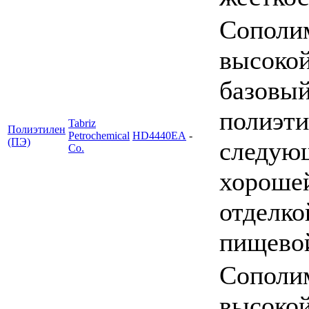
Сополим
высокой
базовый
полиэти
Tabriz
Полиэтилен
Petrochemical
HD4440EA
-
(ПЭ)
следую
Co.
хорошей
отделко
пищево
Сополим
высоко