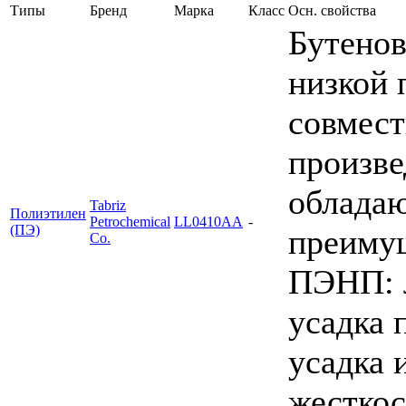
Типы
Бренд
Марка
Класс
Осн. свойства
Бутено
низкой 
совмест
произв
облада
Tabriz
Полиэтилен
Petrochemical
LL0410AA
-
(ПЭ)
преиму
Co.
ПЭНП: 
усадка 
усадка 
жесткос