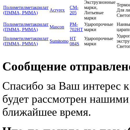
Экструзионные
Термос
Полиметилметакрилат
CM-
марки,
Acryrex
Для ли
(ПММА, PMMA)
205
Литьевые
Светоп
марки
Полиметилметакрилат
PM-
Ударопрочные
Наивыс
Mascon
(ПММА, PMMA)
702HT
марки
царап
Удароп
Полиметилметакрилат
HT
Ударопрочные
Sumitomo
экстру
(ПММА, PMMA)
084S
марки
Светоп
Сообщение отправлен
Спасибо за Ваш интерес 
будет рассмотрен нашими
ближайшее время.