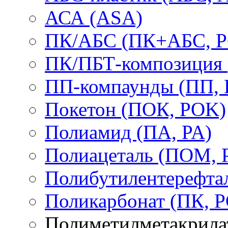
АСА (ASA)
ПК/АБС (ПК+АБС, P
ПК/ПБТ-композиция 
ПП-компаунды (ПП, 
Покетон (ПОК, POK)
Полиамид (ПА, PA)
Полиацеталь (ПОМ,
Полибутилентерефтал
Поликарбонат (ПК, P
Полиметилметакрил