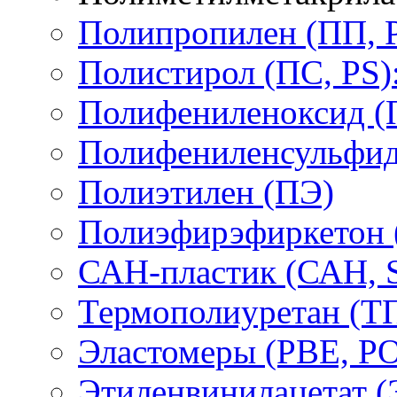
Полипропилен (ПП, 
Полистирол (ПС, PS)
Полифениленоксид (
Полифениленсульфид
Полиэтилен (ПЭ)
Полиэфирэфиркетон
САН-пластик (САН, 
Термополиуретан (Т
Эластомеры (PBE, PO
Этиленвинилацетат 