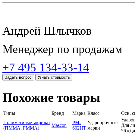
Андрей Шлычков
Менеджер по продажам
+7 495 134-33-14
Задать вопрос
Узнать стоимость
Похожие товары
Типы
Бренд
Марка
Класс
Осн. с
Удароп
Полиметилметакрилат
PM-
Ударопрочные
Mascon
Для ли
(ПММА, PMMA)
602HT
марки
56 кДж