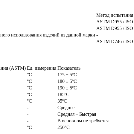
Метод испытания
ASTM D955 / ISO
ASTM D955 / ISO
ьного использования изделий из данной марки
-
ASTM D746 / ISO
ания (ASTM)
Ед. измерения
Показатель
°С
175 ± 5ºC
°С
180 ± 5ºC
°С
190 ± 5ºC
°С
185ºC
°С
35ºC
-
Среднее
-
Средняя – Быстрая
-
В основном не требуется
°С
250°С