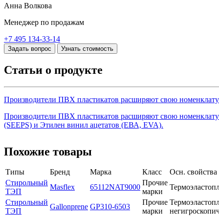
Анна Волкова
Менеджер по продажам
+7 495 134-33-14
Задать вопрос
Узнать стоимость
Статьи о продукте
Производители ПВХ пластикатов расширяют свою номенклату
Производители ПВХ пластикатов расширяют свою номенклатур
(SEEPS) и Этилен винил ацетатов (ЕВА, EVA).
Похожие товары
Типы
Бренд
Марка
Класс
Осн. свойства
Стирольный
Прочие
Masflex
65112NAT9000
Термоэластопл
ТЭП
марки
Стирольный
Прочие
Термоэластоп
Gallonprene
GP310-6503
ТЭП
марки
негигроскопи