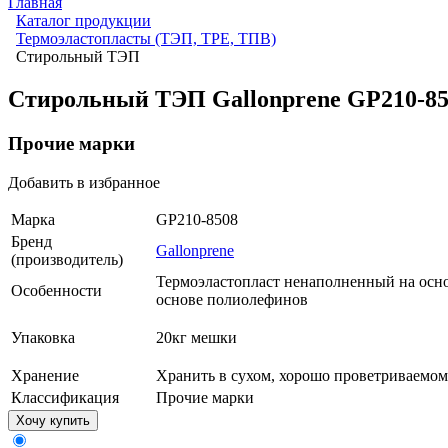
Главная
Каталог продукции
Термоэластопласты (ТЭП, TPE, ТПВ)
Стирольный ТЭП
Стирольный ТЭП Gallonprene GP210-85
Прочие марки
Добавить в избранное
Марка
GP210-8508
Бренд
Gallonprene
(производитель)
Термоэластопласт ненаполненный на осно
Особенности
основе полиолефинов
Упаковка
20кг мешки
Хранение
Хранить в сухом, хорошо проветриваемо
Классификация
Прочие марки
Хочу купить