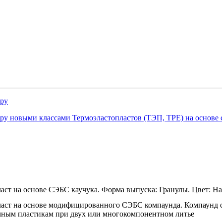
ру
у новыми классами Термоэластопластов (ТЭП, TPE) на основе
аст на основе СЭБС каучука. Форма выпуска: Гранулы. Цвет: Н
ласт на основе модифицированного СЭБС компаунда. Компаунд 
чным пластикам при двух или многокомпонентном литье