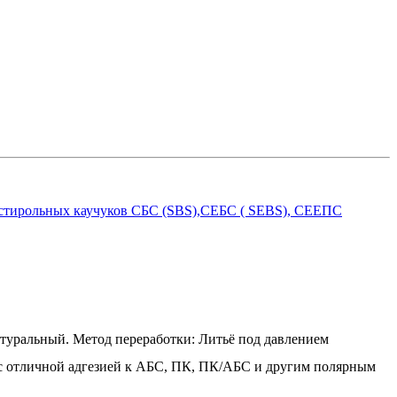
 стирольных каучуков СБС (SBS),СЕБС ( SEBS), СЕЕПС
атуральный. Метод переработки: Литьё под давлением
с отличной адгезией к АБС, ПК, ПК/АБС и другим полярным