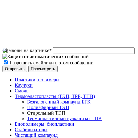
Символы на картинке
*
Разрешить смайлики в этом сообщении
Пластики, полимеры
Каучуки
Смолы
Термоэластопласты (ТЭП, TPE, ТПВ)
Безгалогенный компаунд БГК
Полиэфирный ТЭП
Стирольный ТЭП
Термопластичный вулканизат ТПВ
Биополимеры, биопластики
Стабилизаторы
Чистящий компаунд