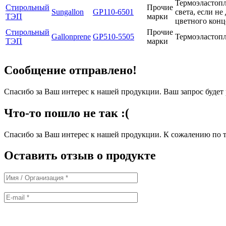
Термоэластопл
Стирольный
Прочие
Sungallon
GP110-6501
света, если н
ТЭП
марки
цветного конц
Стирольный
Прочие
Gallonprene
GP510-5505
Термоэластопл
ТЭП
марки
Сообщение отправлено!
Спасибо за Ваш интерес к нашей продукции. Ваш запрос буде
Что-то пошло не так :(
Спасибо за Ваш интерес к нашей продукции. К сожалению по т
Оставить отзыв о продукте