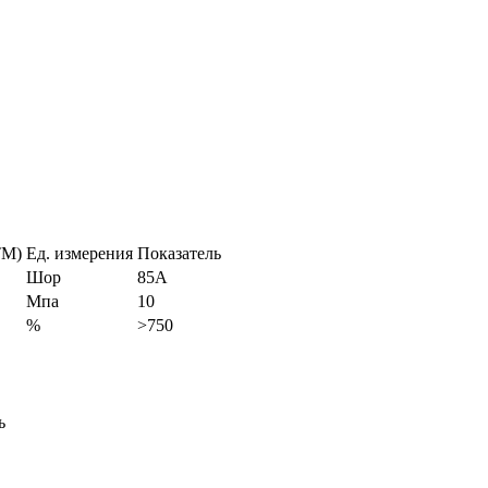
TM)
Ед. измерения
Показатель
Шор
85A
Мпа
10
%
>750
ь