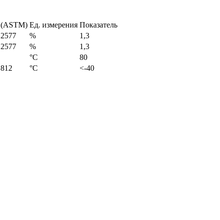
 (ASTM)
Ед. измерения
Показатель
 2577
%
1,3
 2577
%
1,3
°С
80
 812
°С
<-40