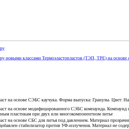
ру
у новыми классами Термоэластопластов (ТЭП, TPE) на основе
аст на основе СЭБС каучука. Форма выпуска: Гранулы. Цвет: Н
ласт на основе модифицированного СЭБС компаунда. Компаунд 
чным пластикам при двух или многокомпонентном литье
аст на основе СБС для литья под давлением. Материал прозрачн
е добавлен стабилизатор против УФ-излучения. Материал не со