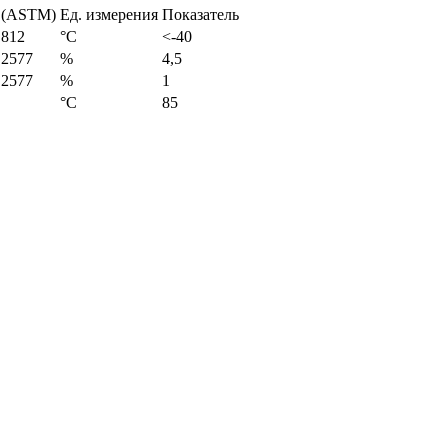
 (ASTM)
Ед. измерения
Показатель
 812
°С
<-40
 2577
%
4,5
 2577
%
1
°С
85