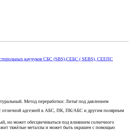
 стирольных каучуков СБС (SBS),СЕБС ( SEBS), СЕЕПС
атуральный. Метод переработки: Литьё под давлением
с отличной адгезией к АБС, ПК, ПК/АБС и другим полярным
ый, но может обесцвечиваться под влиянием солнечного
держит тяжѐлые металлы и может быть окрашен с помощью