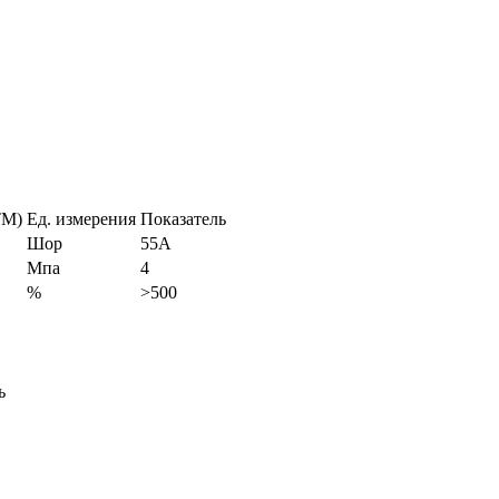
TM)
Ед. измерения
Показатель
Шор
55A
Мпа
4
%
>500
ь