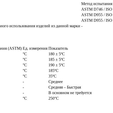
Метод испытания
ASTM D746 / ISO
ASTM D955 / ISO
ASTM D955 / ISO
ьного использования изделий из данной марки
-
ания (ASTM)
Ед. измерения
Показатель
°С
180 ± 5ºC
°С
185 ± 5ºC
°С
190 ± 5ºC
°С
185ºC
°С
35ºC
-
Среднее
-
Средняя – Быстрая
-
В основном не требуется
°С
250°С