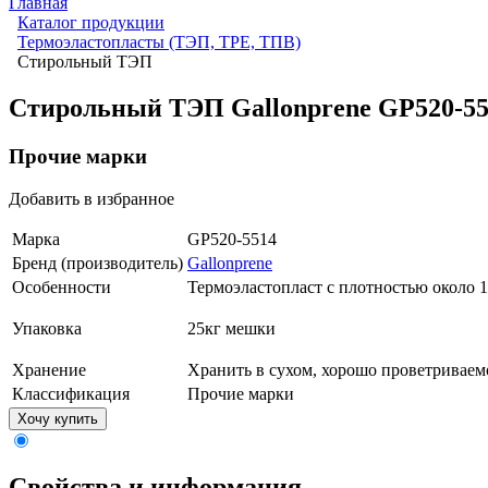
Главная
Каталог продукции
Термоэластопласты (ТЭП, TPE, ТПВ)
Стирольный ТЭП
Стирольный ТЭП Gallonprene GP520-55
Прочие марки
Добавить в избранное
Марка
GP520-5514
Бренд (производитель)
Gallonprene
Особенности
Термоэластопласт с плотностью около 1
Упаковка
25кг мешки
Хранение
Хранить в сухом, хорошо проветривае
Классификация
Прочие марки
Хочу купить
Свойства и информация