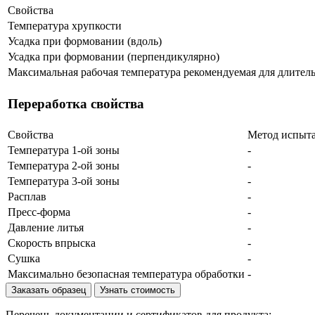
Свойства
Температура хрупкости
Усадка при формовании (вдоль)
Усадка при формовании (перпендикулярно)
Максимальная рабочая температура рекомендуемая для длител
Переработка свойства
Свойства
Метод испыт
Температура 1-ой зоны
-
Температура 2-ой зоны
-
Температура 3-ой зоны
-
Расплав
-
Пресс-форма
-
Давление литья
-
Скорость впрыска
-
Сушка
-
Максимально безопасная температура обработки
-
Заказать образец
Узнать стоимость
Перечень документации и сертификатов для продукта: