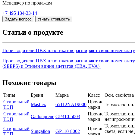
Менеджер по продажам
+7 495 134-33-14
Задать вопрос
Узнать стоимость
Статьи о продукте
Производители ПВХ пластикатов расширяют свою номенклату
Производители ПВХ пластикатов расширяют свою номенклатур
(SEEPS) и Этилен винил ацетатов (ЕВА, EVA).
Похожие товары
Типы
Бренд
Марка
Класс
Осн. свойства
Стирольный
Прочие
Masflex
65112NAT9000
Термоэластопл
ТЭП
марки
Стирольный
Прочие
Термоэластоп
Gallonprene
GP310-5003
ТЭП
марки
негигроскопи
Термоэластопл
Стирольный
Прочие
Sungallon
GP110-8002
света, если н
ТЭП
марки