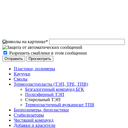
Символы на картинке
*
Разрешить смайлики в этом сообщении
Пластики, полимеры
Каучуки
Смолы
Термоэластопласты (ТЭП, TPE, ТПВ)
Безгалогенный компаунд БГК
Полиэфирный ТЭП
Стирольный ТЭП
Термопластичный вулканизат ТПВ
Биополимеры, биопластики
Стабилизаторы
Чистящий компаунд
Добавки и красители