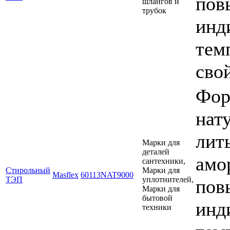
пов
шлангов и
трубок
инд
тем
сво
Фор
нат
лит
Марки для
деталей
амо
сантехники,
Стирольный
Марки для
Masflex
60113NAT9000
ТЭП
уплотнителей,
пов
Марки для
бытовой
инд
техники