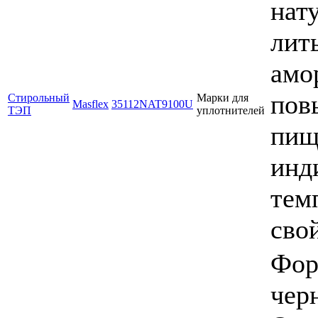
нат
лит
амо
пов
Стирольный
Марки для
Masflex
35112NAT9100U
ТЭП
уплотнителей
пищ
инд
тем
сво
Фор
чер