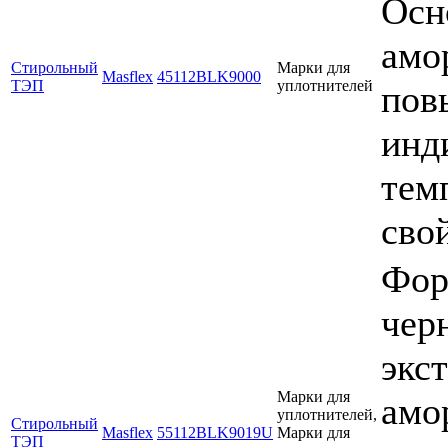
Осн
амо
Стирольный
Марки для
Masflex
45112BLK9000
ТЭП
уплотнителей
пов
инд
тем
сво
Фор
чер
экс
Марки для
амо
уплотнителей,
Стирольный
Masflex
55112BLK9019U
Марки для
ТЭП