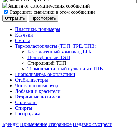
Разрешить смайлики в этом сообщении
Пластики, полимеры
Каучуки
Смолы
Термоэластопласты (ТЭП, TPE, ТПВ)
Безгалогенный компаунд БГК
Полиэфирный ТЭП
Стирольный ТЭП
Термопластичный вулканизат ТПВ
Биополимеры, биопластики
Стабилизаторы
Чистящий компаунд
Добавки и красители
Вторичные полимеры
Силиконы
Спирты
Распродажа
Бренды
Применение
Избранное
Недавно смотрели