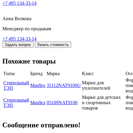
+7 495 134-33-14
Анна Волкова
Менеджер по продажам
+7 495 134-33-14
Задать вопрос
Узнать стоимость
Похожие товары
Типы
Бренд
Марка
Класс
Осн
Фор
Стирольный
Марки для
Masflex
35112NAT9100U
пов
ТЭП
уплотнителей
вод
Марки для детских
Фор
Стирольный
Masflex
05109NAT9100
и спортивных
пов
ТЭП
товаров
вод
Сообщение отправлено!