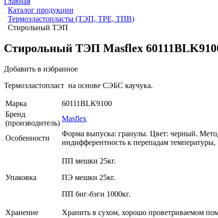
Главная
Каталог продукции
Термоэластопласты (ТЭП, TPE, ТПВ)
Стирольный ТЭП
Стирольный ТЭП Masflex 60111BLK910
Добавить в избранное
Термоэластопласт на основе СЭБС каучука.
Марка
60111BLK9100
Бренд
Masflex
(производитель)
Форма выпуска: гранулы. Цвет: черный. Мето
Особенности
индифферентность к перепадам температуры, 
ПП мешки 25кг.
Упаковка
ПЭ мешки 25кг.
ПП биг-бэги 1000кг.
Хранение
Хранить в сухом, хорошо проветриваемом пом