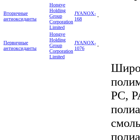
Hongye
Holding
Вторичные
JYANOX-
Group
-
антиоксиданты
168
Corporation
Limited
Hongye
Holding
Первичные
JYANOX-
Group
-
антиоксиданты
1076
Corporation
Limited
Широк
полим
PC, P
полиа
смолы
поли