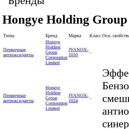
Бренды
Hongye Holding Group 
Типы
Бренд
Марка
Класс
Осн. свойств
Hongye
Holding
Первичные
JYANOX-
Group
-
антиоксиданты
1010
Corporation
Limited
Эффек
Бензо
Hongye
Holding
смеш
Первичные
JYANOX-
Group
-
антиоксиданты
1024
Corporation
антио
Limited
синер