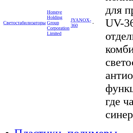
для п
Hongye
Holding
UV-36
JYANOX-
Светостабилизаторы
Group
-
360
Corporation
отдел
Limited
комби
свето
антио
функ
где ч
синер