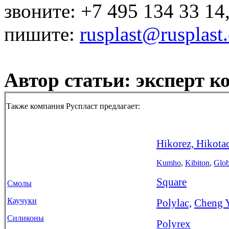
звоните: +7 495 134 33 14
пишите:
rusplast
@rusplast
Автор статьи: эксперт 
Также компания Руспласт предлагает:
Hikorez, Hikota
Kumho
,
Kibiton
,
Glob
Square
Смолы
Каучуки
Polylac,
Cheng Y
Силиконы
Polyrex