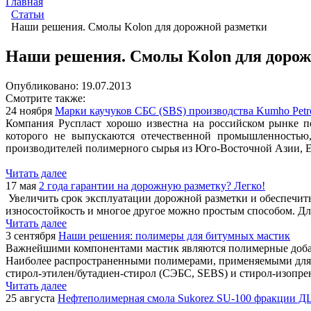
Главная
Статьи
Наши решения. Смолы Kolon для дорожной разметки
Наши решения. Смолы Kolon для дорож
Опубликовано: 19.07.2013
Смотрите также:
24 ноября
Марки каучуков СБС (SBS) производства Kumho Petr
Компания Руспласт хорошо известна на российском рынке п
которого не выпускаются отечественной промышленностью
производителей полимерного сырья из Юго-Восточной Азии, Е
Читать далее
17 мая
2 года гарантии на дорожную разметку? Легко!
Увеличить срок эксплуатации дорожной разметки и обеспечить
износостойкость и многое другое можно простым способом. Для
Читать далее
3 сентября
Наши решения: полимеры для битумных мастик
Важнейшими компонентами мастик являются полимерные добавк
Наиболее распространенными полимерами, применяемыми для п
стирол-этилен/бутадиен-стирол (СЭБС, SEBS) и стирол-изопрен
Читать далее
25 августа
Нефтеполимерная смола Sukorez SU-100 фракции ДЦП