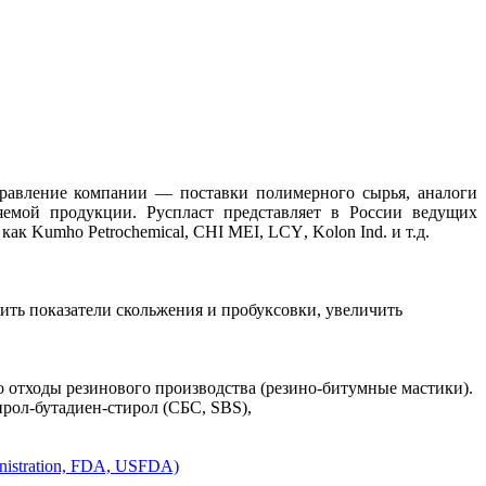
равление компании — поставки полимерного сырья, аналоги
ляемой продукции.
Руспласт представляет в России ведущих
 как
Kumho
Petrochemical
,
CHI
MEI
,
LCY
,
Kolon
Ind
. и т.д.
ить показатели скольжения и пробуксовки, увеличить
отходы резинового производства (резино-битумные мастики).
рол-бутадиен-стирол (СБС, SBS),
istration, FDA, USFDA)