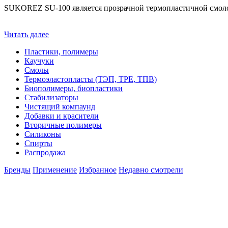
SUKOREZ
SU
-100 является прозрачной термопластичной смо
Читать далее
Пластики, полимеры
Каучуки
Смолы
Термоэластопласты (ТЭП, TPE, ТПВ)
Биополимеры, биопластики
Стабилизаторы
Чистящий компаунд
Добавки и красители
Вторичные полимеры
Силиконы
Спирты
Распродажа
Бренды
Применение
Избранное
Недавно смотрели