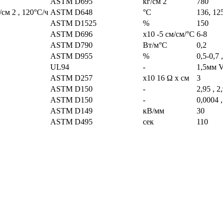
ASTM D695
кг/см 2
780
см 2 , 120°С/ч
ASTM D648
°C
136, 12
ASTM D1525
%
150
ASTM D696
х10 -5 см/см/°С
6-8
ASTM D790
Вт/м°С
0,2
ASTM D955
%
0,5-0,7 
UL94
-
1,5мм V
ASTM D257
х10 16 Ω х см
3
ASTM D150
-
2,95 , 2
ASTM D150
-
0,0004 ,
ASTM D149
кВ/мм
30
ASTM D495
сек
110