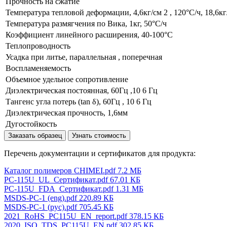
Прочность на сжатие
Температура тепловой деформации, 4,6кг/см 2 , 120°С/ч, 18,6кг/
Температура размягчения по Вика, 1кг, 50°С/ч
Коэффициент линейного расширения, 40-100°С
Теплопроводность
Усадка при литье, параллельная , поперечная
Воспламеняемость
Объемное удельное сопротивление
Диэлектрическая постоянная, 60Гц ,10 6 Гц
Тангенс угла потерь (tan δ), 60Гц , 10 6 Гц
Диэлектрическая прочность, 1,6мм
Дугостойкость
Заказать образец
Узнать стоимость
Перечень документации и сертификатов для продукта:
Каталог полимеров CHIMEI.pdf
7.2 МБ
PC-115U_UL_Сертификат.pdf
67.01 КБ
PC-115U_FDA_Сертификат.pdf
1.31 МБ
MSDS-PC-1 (eng).pdf
220.89 КБ
MSDS-PC-1 (рус).pdf
705.45 КБ
2021_RoHS_PC115U_EN_report.pdf
378.15 КБ
2020_ISO_TDS_PC115U_EN.pdf
302.85 КБ