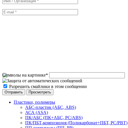
Символы на картинке
*
Разрешить смайлики в этом сообщении
Пластики, полимеры
АБС-пластик (АБС, ABS)
АСА (ASA)
ПК/АБС (ПК+АБС, PC/ABS)
ПК/ПБТ-композиция (Поликарбонат+ПБТ, PC/PBT)
ПП-компаунды (ПП, PP)