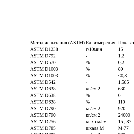
Метод испытания (ASTM)
Ед. измерения
Показа
ASTM D1238
г/10мин
15
ASTM D792
-
1,2
ASTM D570
%
0,2
ASTM D1003
%
89
ASTM D1003
%
<0,8
ASTM D542
-
1,585
ASTM D638
кг/см 2
630
ASTM D638
%
6
ASTM D638
%
110
ASTM D790
кг/см 2
920
ASTM D790
кг/см 2
24000
ASTM D256
кг х см/см
15 , 87
ASTM D785
шкала М
M-77