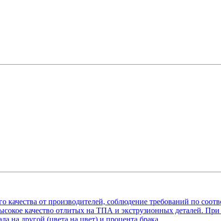
го качества от производителей, соблюдение требований по соот
высокое качество отлитых на ТПА и экструзионных деталей. При
ла на другой (цвета на цвет) и процента брака.