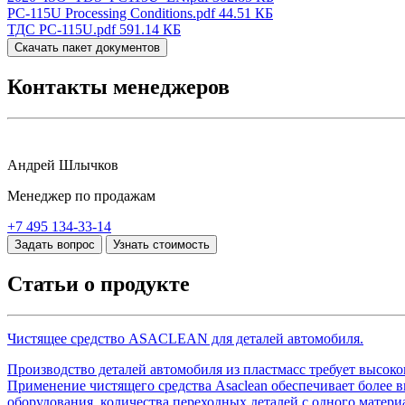
PC-115U Processing Conditions.pdf
44.51 КБ
ТДС PC-115U.pdf
591.14 КБ
Скачать пакет документов
Контакты менеджеров
Андрей Шлычков
Менеджер по продажам
+7 495 134-33-14
Задать вопрос
Узнать стоимость
Статьи о продукте
Чистящее средство ASACLEAN для деталей автомобиля.
Производство деталей автомобиля из пластмасс требует высоко
Применение чистящего средства Asaclean обеспечивает более 
оборудования, количества переходных деталей с одного материа