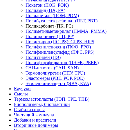
Покетон (ПОК, POK)
Полиамид (ПА, PA)
Полиацеталь (ПОМ, POM)
Полибутилентерефталат (ПБТ, РВТ)
Поликарбонат (ПК, PC)
Полиметилметакрилат (ПММА, PMMA)
Полипропилен (ПП, PP)
Полистирол (ПС, PS): GPPS, HIPS
Полифениленоксид (ПФО, PPO)
Полифениленсульфид (ПФС, PPS)
Полиэтилен (ПЭ)
Полиэфирэфиркетон (ПЭЭК, PEEK)
САН-пластик (САН, SAN)
Термополиуретан (ТПУ, TPU)
Эластомеры (PBE, POP, POE)
Этиленвинилацетат (ЭВА, EVA)
Каучуки
Смолы
Термоэластопласты (ТЭП, TPE, ТПВ)
Биополимеры, биопластики
Стабилизаторы
Чистящий компаунд
Добавки и красители
Вторичные полимеры