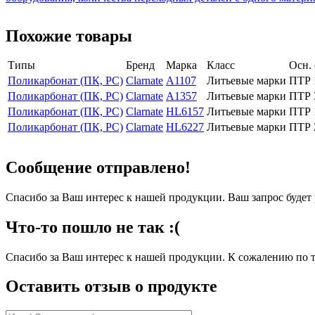
Похожие товары
Типы
Бренд
Марка
Класс
Осн.
Поликарбонат (ПК, PC)
Clarnate
A1107
Литьевые марки
ПТР 
Поликарбонат (ПК, PC)
Clarnate
A1357
Литьевые марки
ПТР 
Поликарбонат (ПК, PC)
Clarnate
HL6157
Литьевые марки
ПТР 
Поликарбонат (ПК, PC)
Clarnate
HL6227
Литьевые марки
ПТР 
Сообщение отправлено!
Спасибо за Ваш интерес к нашей продукции. Ваш запрос буде
Что-то пошло не так :(
Спасибо за Ваш интерес к нашей продукции. К сожалению по т
Оставить отзыв о продукте