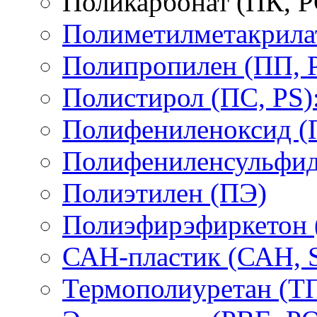
Поликарбонат (ПК, P
Полиметилметакрил
Полипропилен (ПП, 
Полистирол (ПС, PS)
Полифениленоксид (
Полифениленсульфид
Полиэтилен (ПЭ)
Полиэфирэфиркетон
САН-пластик (САН, 
Термополиуретан (Т