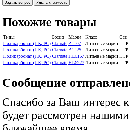
Задать вопрос
Узнать стоимость
Похожие товары
Типы
Бренд
Марка
Класс
Осн.
Поликарбонат (ПК, PC)
Clarnate
A1107
Литьевые марки
ПТР 
Поликарбонат (ПК, PC)
Clarnate
A1225
Литьевые марки
ПТР 
Поликарбонат (ПК, PC)
Clarnate
HL6157
Литьевые марки
ПТР 
Поликарбонат (ПК, PC)
Clarnate
HL6227
Литьевые марки
ПТР 
Сообщение отправлен
Спасибо за Ваш интерес 
будет рассмотрен нашими
ближайшее время.