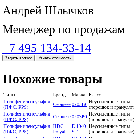
Андрей Шлычков
Менеджер по продажам
+7 495 134-33-14
Задать вопрос
Узнать стоимость
Похожие товары
Типы
Бренд
Марка
Класс
Полифениленсульфид
Неусиленные типы
Celanese
0203B6
(ПФС, PPS)
(порошок и гранулят)
Полифениленсульфид
Неусиленные типы
Celanese
0203P6
(ПФС, PPS)
(порошок и гранулят)
Полифениленсульфид
HDC
E 1040
Неусиленные типы
(ПФС, PPS)
Polyall
ST
(порошок и гранулят)