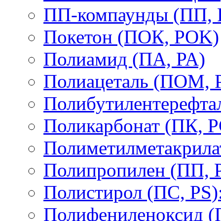
ПП-компаунды (ПП, 
Покетон (ПОК, POK)
Полиамид (ПА, PA)
Полиацеталь (ПОМ,
Полибутилентерефтал
Поликарбонат (ПК, P
Полиметилметакрил
Полипропилен (ПП, 
Полистирол (ПС, PS)
Полифениленоксид (