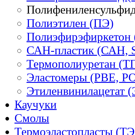
Полифениленсульфид
Полиэтилен (ПЭ)
Полиэфирэфиркетон
САН-пластик (САН, 
Термополиуретан (Т
Эластомеры (PBE, PO
Этиленвинилацетат 
Каучуки
Смолы
Термоэластопласты (ТЭ