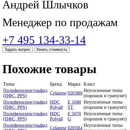
Андрей Шлычков
Менеджер по продажам
+7 495 134-33-14
Задать вопрос
Узнать стоимость
Похожие товары
Типы
Бренд
Марка
Класс
Полифениленсульфид
Неусиленные типы
Celanese
0203B6
(ПФС, PPS)
(порошок и гранулят)
Полифениленсульфид
HDC
E 1040
Неусиленные типы
(ПФС, PPS)
Polyall
ST
(порошок и гранулят)
Полифениленсульфид
HDC
E 5070
Неусиленные типы
(ПФС, PPS)
Polyall
G
(порошок и гранулят)
Полифениленсульфид
Неусиленные типы
Celanese
0205B4