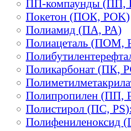
ПП-компаунды (ПП, 
Покетон (ПОК, POK)
Полиамид (ПА, PA)
Полиацеталь (ПОМ,
Полибутилентерефтал
Поликарбонат (ПК, P
Полиметилметакрил
Полипропилен (ПП, 
Полистирол (ПС, PS)
Полифениленоксид (