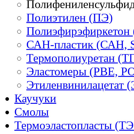
Полифениленсульфид
Полиэтилен (ПЭ)
Полиэфирэфиркетон
САН-пластик (САН, 
Термополиуретан (Т
Эластомеры (PBE, PO
Этиленвинилацетат 
Каучуки
Смолы
Термоэластопласты (ТЭ