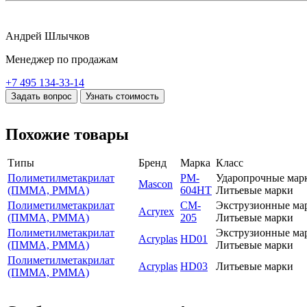
Андрей Шлычков
Менеджер по продажам
+7 495 134-33-14
Задать вопрос
Узнать стоимость
Похожие товары
Типы
Бренд
Марка
Класс
Полиметилметакрилат
PM-
Ударопрочные мар
Mascon
(ПММА, PMMA)
604HT
Литьевые марки
Полиметилметакрилат
CM-
Экструзионные ма
Acryrex
(ПММА, PMMA)
205
Литьевые марки
Полиметилметакрилат
Экструзионные ма
Acryplas
HD01
(ПММА, PMMA)
Литьевые марки
Полиметилметакрилат
Acryplas
HD03
Литьевые марки
(ПММА, PMMA)