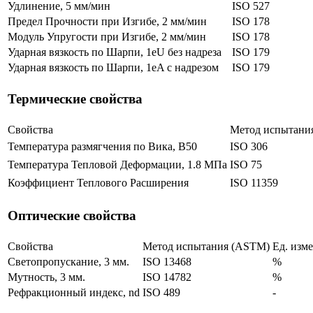
Удлинение, 5 мм/мин
ISO 527
Предел Прочности при Изгибе, 2 мм/мин
ISO 178
Модуль Упругости при Изгибе, 2 мм/мин
ISO 178
Ударная вязкость по Шарпи, 1eU без надреза
ISO 179
Ударная вязкость по Шарпи, 1eA с надрезом
ISO 179
Термические свойства
Свойства
Метод испытани
Температура размягчения по Вика, B50
ISO 306
Температура Тепловой Деформации, 1.8 МПа
ISO 75
Коэффициент Теплового Расширения
ISO 11359
Оптические свойства
Свойства
Метод испытания (ASTM)
Ед. изм
Светопропускание, 3 мм.
ISO 13468
%
Мутность, 3 мм.
ISO 14782
%
Рефракционный индекс, nd
ISO 489
-