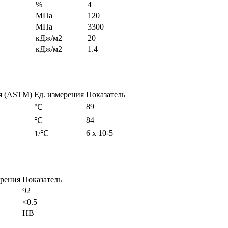
%
4
МПа
120
МПа
3300
кДж/м2
20
кДж/м2
1.4
я (ASTM)
Ед. измерения
Показатель
89
℃
84
℃
6 x 10-5
1/℃
ерения
Показатель
92
<0.5
HB