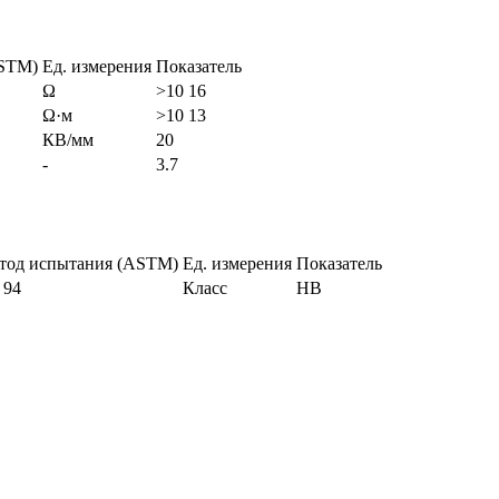
ASTM)
Ед. измерения
Показатель
Ω
>10 16
Ω·м
>10 13
КВ/мм
20
-
3.7
тод испытания (ASTM)
Ед. измерения
Показатель
 94
Класс
HB