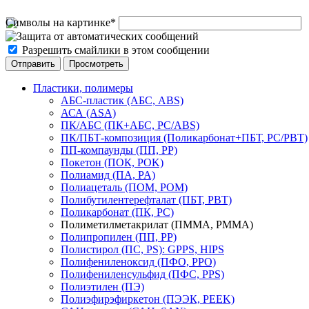
Символы на картинке
*
Разрешить смайлики в этом сообщении
Пластики, полимеры
АБС-пластик (АБС, ABS)
АСА (ASA)
ПК/АБС (ПК+АБС, PC/ABS)
ПК/ПБТ-композиция (Поликарбонат+ПБТ, PC/PBT)
ПП-компаунды (ПП, PP)
Покетон (ПОК, POK)
Полиамид (ПА, PA)
Полиацеталь (ПОМ, POM)
Полибутилентерефталат (ПБТ, РВТ)
Поликарбонат (ПК, PC)
Полиметилметакрилат (ПММА, PMMA)
Полипропилен (ПП, PP)
Полистирол (ПС, PS): GPPS, HIPS
Полифениленоксид (ПФО, PPO)
Полифениленсульфид (ПФС, PPS)
Полиэтилен (ПЭ)
Полиэфирэфиркетон (ПЭЭК, PEEK)