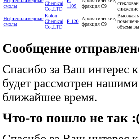
Нефтеполимерные
P-
Ароматические,
Chemical
стеклован
смолы
110S
фракция С9
Co.,LTD
снижение 
Kolon
Высокая м
Нефтеполимерные
Ароматические,
Chemical
P-120
повышенна
смолы
фракция С9
Co.,LTD
объема вы
Сообщение отправлен
Спасибо за Ваш интерес 
будет рассмотрен нашими
ближайшее время.
Что-то пошло не так :
Спасибо за Ваш интерес 