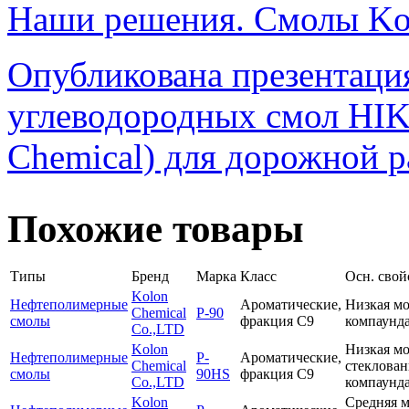
Наши решения. Смолы Kol
Опубликована презентаци
углеводородных смол HIK
Chemical) для дорожной р
Похожие товары
Типы
Бренд
Марка
Класс
Осн. свой
Kolon
Нефтеполимерные
Ароматические,
Низкая мо
Chemical
P-90
смолы
фракция С9
компаунда
Co.,LTD
Kolon
Низкая мо
Нефтеполимерные
P-
Ароматические,
Chemical
стеклован
смолы
90HS
фракция С9
Co.,LTD
компаунда
Kolon
Средняя м