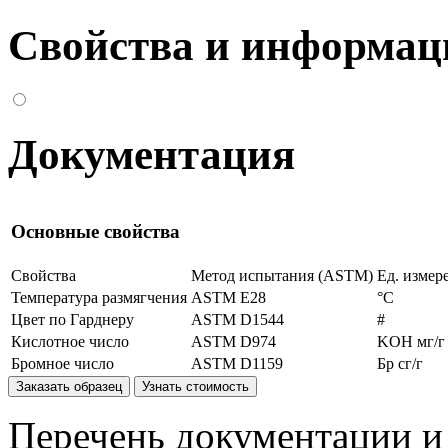
Свойства и информац
Документация
Основные свойства
Свойства
Метод испытания (ASTM)
Ед. измер
Температура размягчения
ASTM E28
°С
Цвет по Гарднеру
ASTM D1544
#
Кислотное число
ASTM D974
KOH мг/г
Бромное число
ASTM D1159
Бр сг/г
Заказать образец
Узнать стоимость
Перечень документации и 