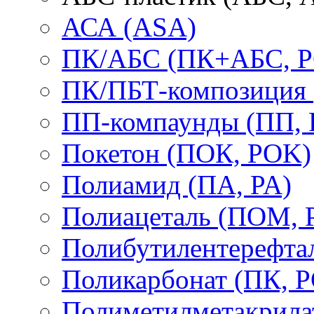
АСА (ASA)
ПК/АБС (ПК+АБС, P
ПК/ПБТ-композиция 
ПП-компаунды (ПП, 
Покетон (ПОК, POK)
Полиамид (ПА, PA)
Полиацеталь (ПОМ,
Полибутилентерефтал
Поликарбонат (ПК, P
Полиметилметакрил