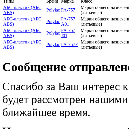
Типы
Бренд
Марка
Класс
АБС-пластик (АБС,
Марки общего назначен
Polylac
PA-757
ABS)
(литьевые)
АБС-пластик (АБС,
PA-757
Марки общего назначен
Polylac
ABS)
A01
(литьевые)
АБС-пластик (АБС,
PA-757
Марки общего назначен
Polylac
ABS)
J01
(литьевые)
АБС-пластик (АБС,
Марки общего назначен
Polylac
PA-757F
ABS)
(литьевые)
Сообщение отправлен
Спасибо за Ваш интерес 
будет рассмотрен нашими
ближайшее время.