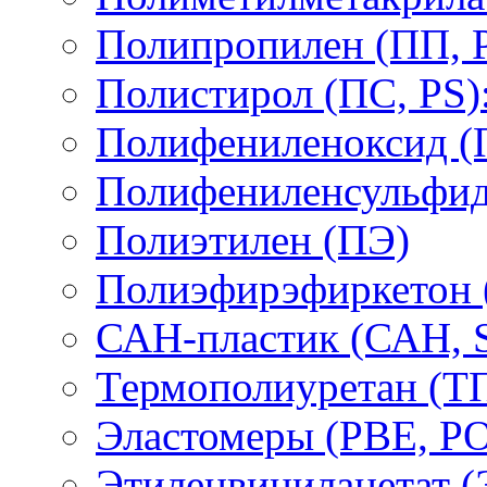
Полипропилен (ПП, 
Полистирол (ПС, PS)
Полифениленоксид (
Полифениленсульфид
Полиэтилен (ПЭ)
Полиэфирэфиркетон
САН-пластик (САН, 
Термополиуретан (Т
Эластомеры (PBE, PO
Этиленвинилацетат 