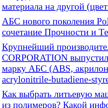
материала на другой (цвет
АБС нового поколения Po
сочетание Прочности и Те
Крупнейший производите
CORPORATION выпустил 
марку АБС (ABS, акрилон
acrylonitrile-butadiene-sty
Как выбрать литьевую ма
из полимеров? Какой инфо