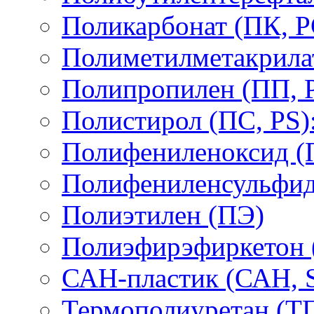
Поликарбонат (ПК, P
Полиметилметакрил
Полипропилен (ПП, 
Полистирол (ПС, PS)
Полифениленоксид (
Полифениленсульфид
Полиэтилен (ПЭ)
Полиэфирэфиркетон
САН-пластик (САН, 
Термополиуретан (Т