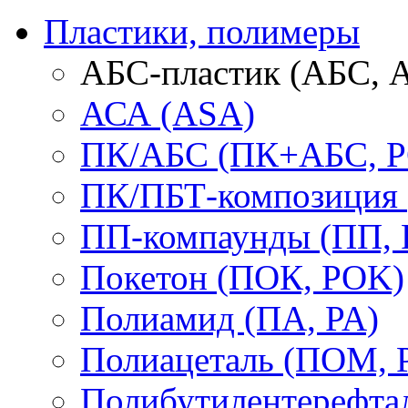
Пластики, полимеры
АБС-пластик (АБС, 
АСА (ASA)
ПК/АБС (ПК+АБС, P
ПК/ПБТ-композиция 
ПП-компаунды (ПП, 
Покетон (ПОК, POK)
Полиамид (ПА, PA)
Полиацеталь (ПОМ,
Полибутилентерефтал