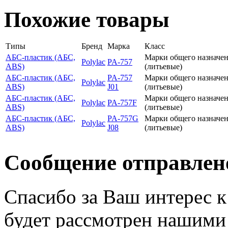
Похожие товары
Типы
Бренд
Марка
Класс
АБС-пластик (АБС,
Марки общего назначе
Polylac
PA-757
ABS)
(литьевые)
АБС-пластик (АБС,
PA-757
Марки общего назначе
Polylac
ABS)
J01
(литьевые)
АБС-пластик (АБС,
Марки общего назначе
Polylac
PA-757F
ABS)
(литьевые)
АБС-пластик (АБС,
PA-757G
Марки общего назначе
Polylac
ABS)
J08
(литьевые)
Сообщение отправлен
Спасибо за Ваш интерес 
будет рассмотрен нашими