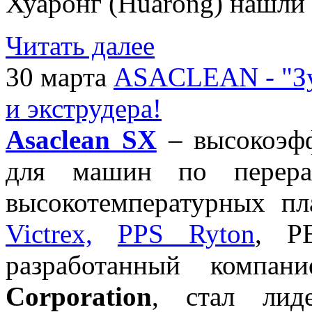
Хуаронг (Huarong) нашли
Читать далее
30 марта
ASACLEAN - "Зу
и экструдера!
Asaclean SX
– высокоэфф
для машин по перераб
высокотемпературных пл
Victrex,
PPS Ryton
, P
разработанный компа
Corporation
, стал лид