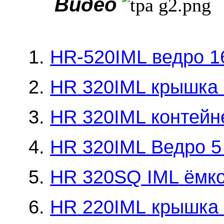
Видео
1.
HR
-520
IML
ведро 1
2.
HR
320
IML
крышка 
3.
HR
320
IML
контейн
4.
HR
320
IML
Ведро 5
5.
HR
320
SQ
IML
ёмко
6.
HR
220
IML
крышка 