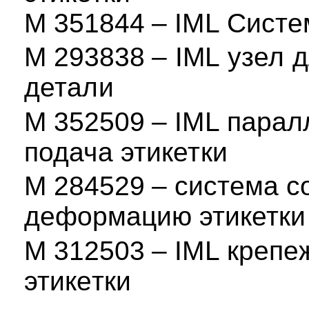
M
3
5
1844
–
I
M
L
Систе
M
293838
–
I
M
L
узел д
детали
M
352509
–
I
M
L
парал
подача этикетки
M
284529
–
система 
деформацию этик
M
312503
–
I
M
L
крепе
этикетки