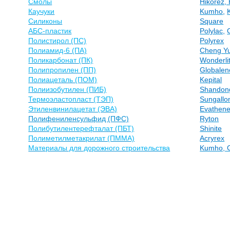
Смолы
Hikorez,
Каучуки
Kumho
,
Силиконы
Square
АБС-пластик
Polylac,
Полистирол (ПС)
Polyrex
Полиамид-6 (ПА)
Cheng Yu
Поликарбонат (ПК)
Wonderli
Полипропилен (ПП)
Globalen
Полиацеталь (ПОМ)
Kepital
Полиизобутилен (ПИБ)
Shandon
Термоэластопласт (ТЭП)
Sungallo
Этиленвинилацетат (ЭВА)
Evathen
Полифениленсульфид (ПФС)
Ryton
Полибутилентерефталат (ПБТ)
Shinite
Полиметилметакрилат (ПММА)
Acryrex
Материалы для дорожного строительства
Kumho, G