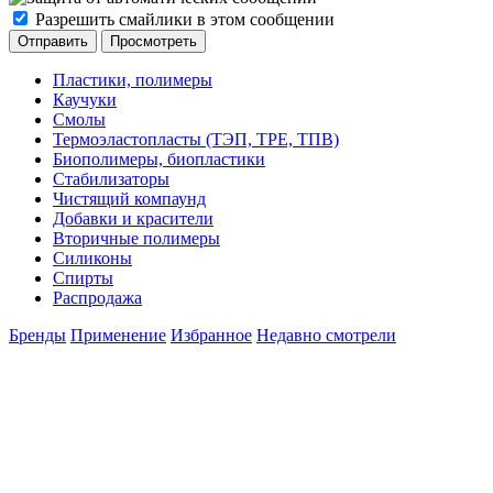
Разрешить смайлики в этом сообщении
Пластики, полимеры
Каучуки
Смолы
Термоэластопласты (ТЭП, TPE, ТПВ)
Биополимеры, биопластики
Стабилизаторы
Чистящий компаунд
Добавки и красители
Вторичные полимеры
Силиконы
Спирты
Распродажа
Бренды
Применение
Избранное
Недавно смотрели