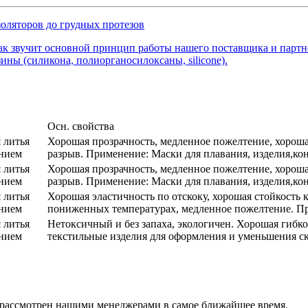
изоляторов до грудных протезов
 звучит основной принцип работы нашего поставщика и партнера
ны (силикона, полиорганосилоксаны, silicone).
Осн. свойства
 литья
Хорошая прозрачность, медленное пожелтение, хороша
ением
разрыв. Применение: Маски для плавания, изделия,к
 литья
Хорошая прозрачность, медленное пожелтение, хороша
ением
разрыв. Применение: Маски для плавания, изделия,к
 литья
Хорошая эластичность по отскоку, хорошая стойкость
ением
пониженных температурах, медленное пожелтение. Пр
 литья
Нетоксичный и без запаха, экологичен. Хорошая гибко
ением
текстильные изделия для оформления и уменьшения с
т рассмотрен нашими менеджерами в самое ближайшее время.