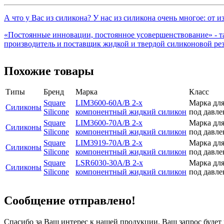
А что у Вас из силикона? У нас из силикона очень многое: от 
«Постоянные инновации, постоянное усовершенствование» - так
производитель и поставщик жидкой и твердой силиконовой рези
Похожие товары
Типы
Бренд
Марка
Класс
Square
LIM3600-60A/B 2-х
Марка для
Силиконы
Silicone
компонентный жидкий силикон
под давл
Square
LIM3600-70A/B 2-х
Марка для
Силиконы
Silicone
компонентный жидкий силикон
под давл
Square
LIM3919-70A/B 2-х
Марка для
Силиконы
Silicone
компонентный жидкий силикон
под давл
Square
LSR6030-30A/B 2-х
Марка для
Силиконы
Silicone
компонентный жидкий силикон
под давл
Сообщение отправлено!
Спасибо за Ваш интерес к нашей продукции. Ваш запрос буде