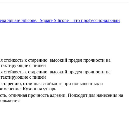
 Square Silicone. Square Silicone – это профессиональный
я стойкость к старению, высокий предел прочности на
онтактирующие с пищей
я стойкость к старению, высокий предел прочности на
онтактирующие с пищей
 к старению, отличная стойкость при повышенных и
именение: Кухонная утварь
сть, отличная прочность адгезии. Подходит для нанесения на
кольжения