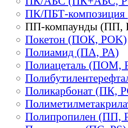
ПК/АБС (ПК+АБС, P
ПК/ПБТ-композиция 
ПП-компаунды (ПП, 
Покетон (ПОК, POK)
Полиамид (ПА, PA)
Полиацеталь (ПОМ,
Полибутилентерефтал
Поликарбонат (ПК, P
Полиметилметакрил
Полипропилен (ПП, 