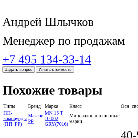
Андрей Шлычков
Менеджер по продажам
+7 495 134-33-14
Задать вопрос
Узнать стоимость
Похожие товары
Типы
Бренд
Марка
Класс
Осн. св
ПП-
MN 15 T
Mascon
Минералонаполненные
компаунды
10 002
PP
марки
(ПП, PP)
GRY(7016)
40-