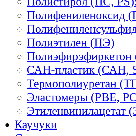
Полистирол (ПС, PS)
Полифениленоксид (
Полифениленсульфид
Полиэтилен (ПЭ)
Полиэфирэфиркетон
САН-пластик (САН, 
Термополиуретан (Т
Эластомеры (PBE, PO
Этиленвинилацетат 
Каучуки