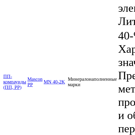
эле
Лит
40-
Ха
зна
Пре
ПП-
Mascon
Минералонаполненные
компаунды
MN 40-2K
PP
марки
мет
(ПП, PP)
про
и о
пер