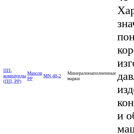
Ха
зна
пон
кор
изг
ПП-
дав
Mascon
Минералонаполненные
компаунды
MN 40-2
PP
марки
(ПП, PP)
изд
кон
и о
маш