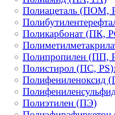
Полиацеталь (ПОМ,
Полибутилентерефтал
Поликарбонат (ПК, P
Полиметилметакрил
Полипропилен (ПП, 
Полистирол (ПС, PS)
Полифениленоксид (
Полифениленсульфид
Полиэтилен (ПЭ)
Полиэфирэфиркетон