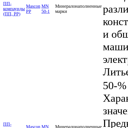
ПП-
разл
Mascon
MN
Минералонаполненные
компаунды
PP
50-1
марки
(ПП, PP)
конс
и об
маши
элект
Лить
50-%
Хара
знач
Пред
ПП-
Mascon
MN
Минералонаполненные