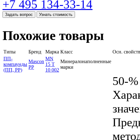
+7 495 134-33-14
Задать вопрос
Узнать стоимость
Похожие товары
Типы
Бренд
Марка
Класс
Осн. свойст
ПП-
MN
Mascon
Минералонаполненные
компаунды
15 T
PP
марки
(ПП, PP)
10 002
50-%
Хара
знач
Пред
мето