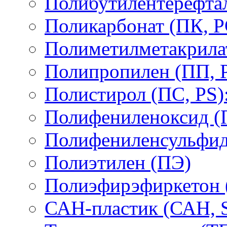
Полибутилентерефтал
Поликарбонат (ПК, P
Полиметилметакрил
Полипропилен (ПП, 
Полистирол (ПС, PS)
Полифениленоксид (
Полифениленсульфид
Полиэтилен (ПЭ)
Полиэфирэфиркетон
САН-пластик (САН, 