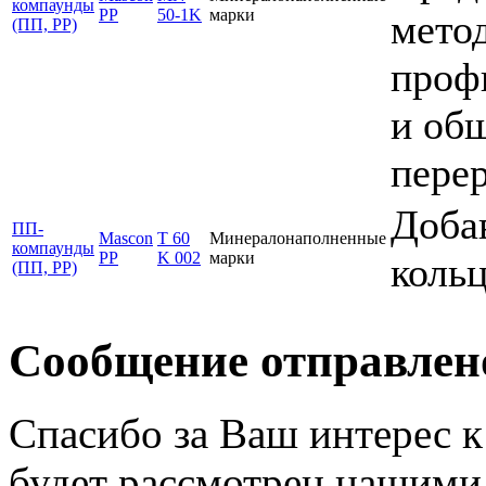
компаунды
PP
50-1K
марки
мето
(ПП, PP)
проф
и об
перер
Доба
ПП-
Mascon
T 60
Минералонаполненные
компаунды
PP
K 002
марки
кольц
(ПП, PP)
Сообщение отправлен
Спасибо за Ваш интерес 
будет рассмотрен нашими