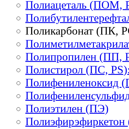
Полиацеталь (ПОМ,
Полибутилентерефтал
Поликарбонат (ПК, P
Полиметилметакрил
Полипропилен (ПП, 
Полистирол (ПС, PS)
Полифениленоксид (
Полифениленсульфид
Полиэтилен (ПЭ)
Полиэфирэфиркетон