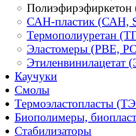
Полиэфирэфиркетон
САН-пластик (САН, 
Термополиуретан (Т
Эластомеры (PBE, PO
Этиленвинилацетат 
Каучуки
Смолы
Термоэластопласты (ТЭ
Биополимеры, биоплас
Стабилизаторы