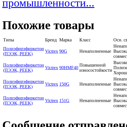
промышленности...
Похожие товары
Типы
Бренд
Марка
Класс
Осн. с
Ненапо
Полиэфирэфиркетон
Victrex
90G
Ненаполненные
Высока
(ПЭЭК, PEEK)
совмес
Высоко
Полиэфирэфиркетон
Повышенной
Victrex
90HMF40
Полиэф
(ПЭЭК, PEEK)
износостойкости
Хороша
Ненапо
Полиэфирэфиркетон
Victrex
150G
Ненаполненные
Высока
(ПЭЭК, PEEK)
совмес
Ненапо
Полиэфирэфиркетон
Victrex
151G
Ненаполненные
Высока
(ПЭЭК, PEEK)
совмес
Сообщение отправлен