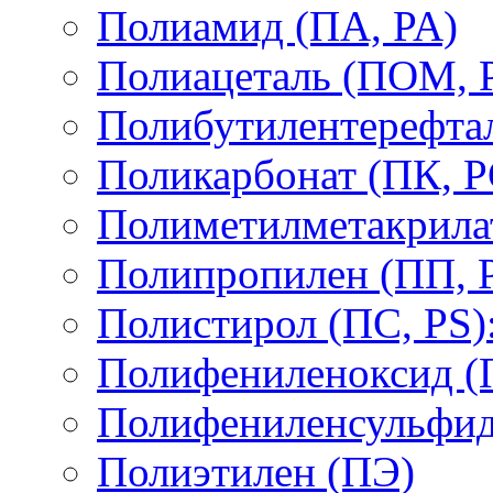
Полиамид (ПА, PA)
Полиацеталь (ПОМ,
Полибутилентерефтал
Поликарбонат (ПК, P
Полиметилметакрил
Полипропилен (ПП, 
Полистирол (ПС, PS)
Полифениленоксид (
Полифениленсульфид
Полиэтилен (ПЭ)