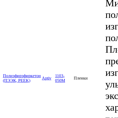
Ми
по
из
по
Пл
пр
из
Полиэфирэфиркетон
1103-
Aptiv
Пленки
(ПЭЭК, PEEK)
050М
ул
эк
ха