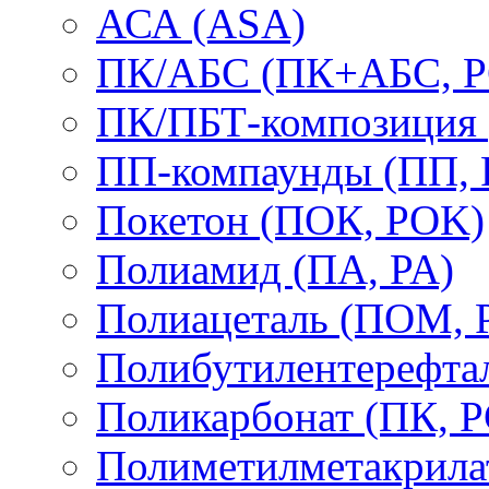
АСА (ASA)
ПК/АБС (ПК+АБС, P
ПК/ПБТ-композиция 
ПП-компаунды (ПП, 
Покетон (ПОК, POK)
Полиамид (ПА, PA)
Полиацеталь (ПОМ,
Полибутилентерефтал
Поликарбонат (ПК, P
Полиметилметакрил