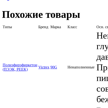
Похожие товары
Типы
Бренд
Марка
Класс
Осн. с
Не
гл
да
Пр
Полиэфирэфиркетон
Victrex
90G
Ненаполненные
(ПЭЭК, PEEK)
пи
со
бе