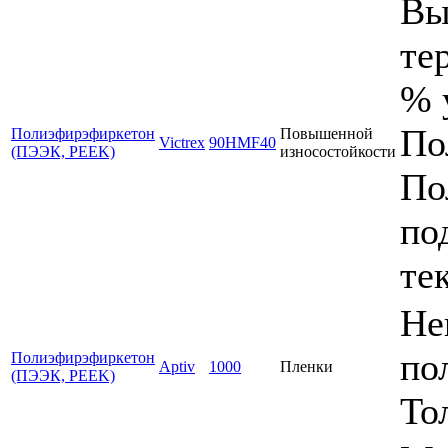
Вы
те
% 
По
Полиэфирэфиркетон
Повышенной
Victrex
90HMF40
(ПЭЭК, PEEK)
износостойкости
По
по
те
Не
по
Полиэфирэфиркетон
Aptiv
1000
Пленки
(ПЭЭК, PEEK)
То