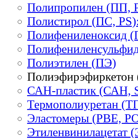
Полипропилен (ПП, 
Полистирол (ПС, PS)
Полифениленоксид (
Полифениленсульфид
Полиэтилен (ПЭ)
Полиэфирэфиркетон
САН-пластик (САН, 
Термополиуретан (Т
Эластомеры (PBE, PO
Этиленвинилацетат 