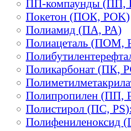
ПП-компаунды (ПП, 
Покетон (ПОК, POK)
Полиамид (ПА, PA)
Полиацеталь (ПОМ,
Полибутилентерефтал
Поликарбонат (ПК, P
Полиметилметакрил
Полипропилен (ПП, 
Полистирол (ПС, PS)
Полифениленоксид (