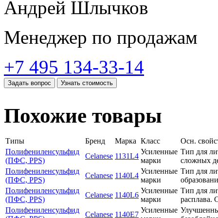
Андрей Шлычков
Менеджер по продажам
+7 495 134-33-14
Задать вопрос
Узнать стоимость
Похожие товары
Типы
Бренд
Марка
Класс
Осн. свойс
Полифениленсульфид
Усиленные
Тип для ли
Celanese
1131L4
(ПФС, PPS)
марки
сложных д
Полифениленсульфид
Усиленные
Тип для ли
Celanese
1140L4
(ПФС, PPS)
марки
образовани
Полифениленсульфид
Усиленные
Тип для ли
Celanese
1140L6
(ПФС, PPS)
марки
расплава.
Полифениленсульфид
Усиленные
Улучшенный
Celanese
1140Е7