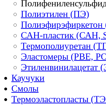
Полифениленсульфид
Полиэтилен (ПЭ)
Полиэфирэфиркетон
САН-пластик (САН, 
Термополиуретан (Т
Эластомеры (PBE, PO
Этиленвинилацетат 
Каучуки
Смолы
Термоэластопласты (ТЭ