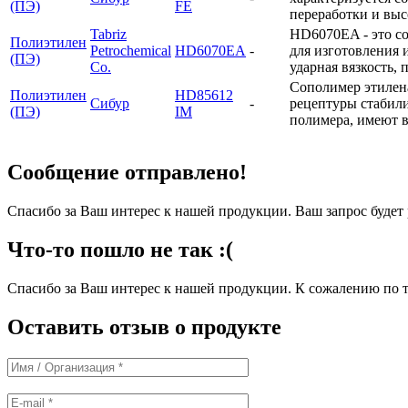
(ПЭ)
FE
переработки и вы
Tabriz
HD6070EA - это с
Полиэтилен
Petrochemical
HD6070EA
-
для изготовления 
(ПЭ)
Co.
ударная вязкость,
Сополимер этилена
Полиэтилен
HD85612
Сибур
-
рецептуры стабили
(ПЭ)
IM
полимера, имеют 
Сообщение отправлено!
Спасибо за Ваш интерес к нашей продукции. Ваш запрос буде
Что-то пошло не так :(
Спасибо за Ваш интерес к нашей продукции. К сожалению по т
Оставить отзыв о продукте