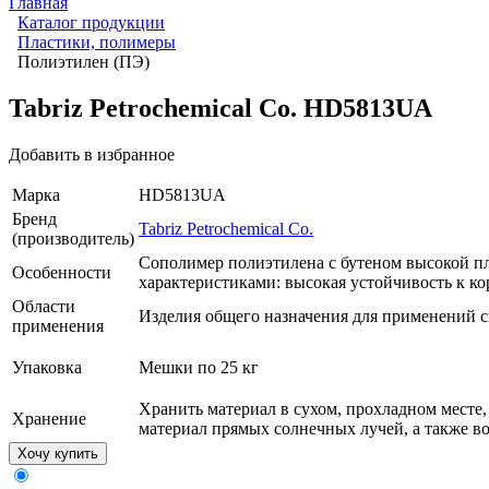
Главная
Каталог продукции
Пластики, полимеры
Полиэтилен (ПЭ)
Tabriz Petrochemical Co. HD5813UA
Добавить в избранное
Марка
HD5813UA
Бренд
Tabriz Petrochemical Co.
(производитель)
Сополимер полиэтилена с бутеном высокой п
Особенности
характеристиками: высокая устойчивость к ко
Области
Изделия общего назначения для применений 
применения
Упаковка
Мешки по 25 кг
Хранить материал в сухом, прохладном месте,
Хранение
материал прямых солнечных лучей, а также вод
Хочу купить