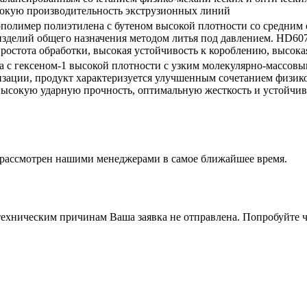
сокую производительность экструзионных линий
ополимер полиэтилена с бутеном высокой плотности со средним
изделий общего назначения методом литья под давлением. HD6
 простота обработки, высокая устойчивость к короблению, высока
 с гексеном-1 высокой плотности с узким молекулярно-массовы
зации, продукт характеризуется улучшенным сочетанием физико
высокую ударную прочность, оптимальную жесткость и устойчив
т рассмотрен нашими менеджерами в самое ближайшее время.
ехническим причинам Ваша заявка не отправлена. Попробуйте ч