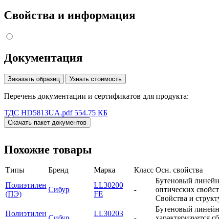
Свойства и информация
Документация
Заказать образец
Узнать стоимость
Перечень документации и сертификатов для продукта:
ТДС HD5813UA.pdf
554.75 КБ
Скачать пакет документов
Похожие товары
Типы
Бренд
Марка
Класс
Осн. свойства
Бутеновый линейн
Полиэтилен
LL30200
Сибур
-
оптических свойс
(ПЭ)
FE
Свойства и струк
Бутеновый линейн
Полиэтилен
LL30203
Сибур
-
характеризуется с