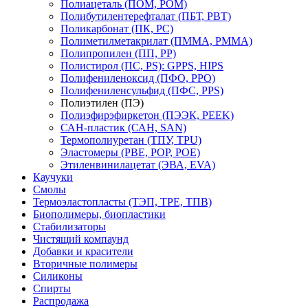
Полиацеталь (ПОМ, POM)
Полибутилентерефталат (ПБТ, РВТ)
Поликарбонат (ПК, PC)
Полиметилметакрилат (ПММА, PMMA)
Полипропилен (ПП, PP)
Полистирол (ПС, PS): GPPS, HIPS
Полифениленоксид (ПФО, PPO)
Полифениленсульфид (ПФС, PPS)
Полиэтилен (ПЭ)
Полиэфирэфиркетон (ПЭЭК, PEEK)
САН-пластик (САН, SAN)
Термополиуретан (ТПУ, TPU)
Эластомеры (PBE, POP, POE)
Этиленвинилацетат (ЭВА, EVA)
Каучуки
Смолы
Термоэластопласты (ТЭП, TPE, ТПВ)
Биополимеры, биопластики
Стабилизаторы
Чистящий компаунд
Добавки и красители
Вторичные полимеры
Силиконы
Спирты
Распродажа