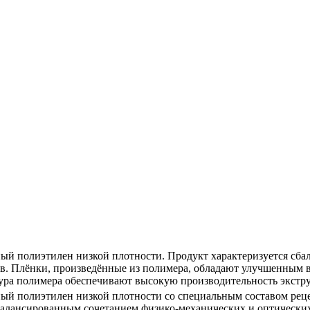
ый полиэтилен низкой плотности. Продукт характеризуется сб
тв. Плёнки, произведённые из полимера, обладают улучшенным
тура полимера обеспечивают высокую производительность экст
ый полиэтилен низкой плотности со специальным составом рец
балансированным сочетанием физико-механических и оптических