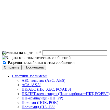
Символы на картинке
*
Разрешить смайлики в этом сообщении
Пластики, полимеры
АБС-пластик (АБС, ABS)
АСА (ASA)
ПК/АБС (ПК+АБС, PC/ABS)
ПК/ПБТ-композиция (Поликарбонат+ПБТ, PC/PBT)
ПП-компаунды (ПП, PP)
Покетон (ПОК, POK)
Полиамид (ПА, PA)