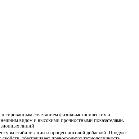
алансированным сочетанием физико-механических и
 внешним видом и высокими прочностными показателями.
рузионных линий
ептуры стабилизации и процессинговой добавкой. Продукт
 свойств, обеспечивает превосходную технологичность