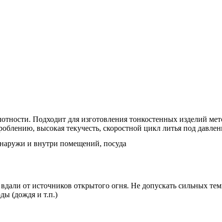
лотности. Подходит для изготовления тонкостенных изделий м
роблению, высокая текучесть, скоростной цикл литья под давле
снаружи и внутри помещений, посуда
 вдали от источников открытого огня. Не допускать сильных те
ы (дождя и т.п.)