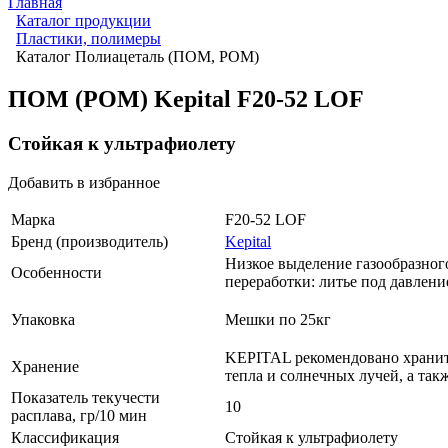
Главная
Каталог продукции
Пластики, полимеры
Каталог Полиацеталь (ПОМ, POM)
ПОМ (POM) Kepital F20-52 LOF
Стойкая к ультрафиолету
Добавить в избранное
Марка
F20-52 LOF
Бренд (производитель)
Kepital
Низкое выделение газообразного
Особенности
переработки: литье под давлени
Упаковка
Мешки по 25кг
KEPITAL рекомендовано хранит
Хранение
тепла и солнечных лучей, а так
Показатель текучести
10
расплава, гр/10 мин
Классификация
Стойкая к ультрафиолету