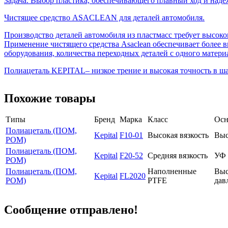
Задача. Выбор пластика, обеспечивающего плавный ход и над
Чистящее средство ASACLEAN для деталей автомобиля.
Производство деталей автомобиля из пластмасс требует высоко
Применение чистящего средства Asaclean обеспечивает более 
оборудования, количества переходных деталей с одного материа
Полиацеталь KEPITAL– низкое трение и высокая точность в ш
Похожие товары
Типы
Бренд
Марка
Класс
Осн
Полиацеталь (ПОМ,
Kepital
F10-01
Высокая вязкость
Выс
POM)
Полиацеталь (ПОМ,
Kepital
F20-52
Средняя вязкость
УФ 
POM)
Полиацеталь (ПОМ,
Наполненные
Выс
Kepital
FL2020
POM)
PTFE
дав
Сообщение отправлено!