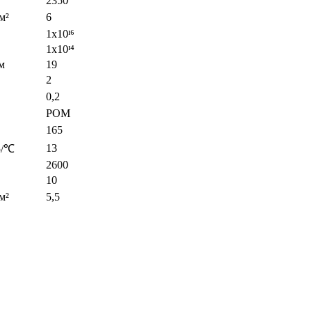
2350
м²
6
1x10ᴵ⁶
1x10ᴵ⁴
м
19
2
0,2
POM
165
13
5/℃
2600
10
м²
5,5