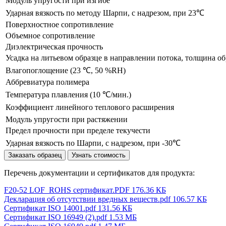
Модуль упругости при изгибе
Ударная вязкость по методу Шарпи, с надрезом, при 23℃
Поверхностное сопротивление
Объемное сопротивление
Диэлектрическая прoчность
Усадка на литьевом образце в направлении потока, толщина об
Влагопоглощение (23 ℃, 50 %RH)
Аббревиатура полимера
Температура плавления (10 ℃/мин.)
Коэффициент линейного теплового расширения
Модуль упругости при растяжении
Предел прочности при пределе текучести
Ударная вязкость по Шарпи, с надрезом, при -30℃
Заказать образец
Узнать стоимость
Перечень документации и сертификатов для продукта:
F20-52 LOF_ROHS сертификат.PDF
176.36 КБ
Декларация об отсутствии вредных веществ.pdf
106.57 КБ
Сертификат ISO 14001.pdf
131.56 КБ
Сертификат ISO 16949 (2).pdf
1.53 МБ