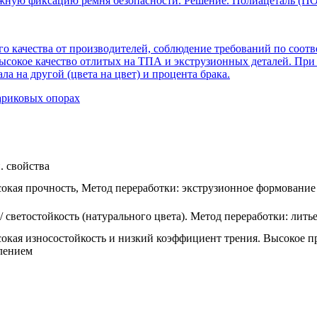
ежную фиксацию ремня безопасности. Решение. Полиацеталь (П
го качества от производителей, соблюдение требований по соот
высокое качество отлитых на ТПА и экструзионных деталей. При
ла на другой (цвета на цвет) и процента брака.
ариковых опорах
. свойства
окая прочность, Метод переработки: экструзионное формование
/ светостойкость (натурального цвета). Метод переработки: лить
окая износостойкость и низкий коэффициент трения. Высокое пр
лением