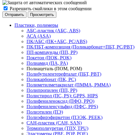
Разрешить смайлики в этом сообщении
Пластики, полимеры
АБС-пластик (АБС, ABS)
АСА (ASA)
ПК/АБС (ПК+АБС, PC/ABS)
ПК/ПБТ-композиция (Поликарбонат+ПБТ, PC/PBT)
ПП-компаунды (ПП, PP)
Покетон (ПОК, POK)
Полиамид (ПА, PA)
Полиацеталь (ПОМ, POM)
Полибутилентерефталат (ПБТ, РВТ)
Поликарбонат (ПК, PC)
Полиметилметакрилат (ПММА, PMMA)
Полипропилен (ПП, PP)
Полистирол (ПС, PS): GPPS, HIPS
Полифениленоксид (ПФО, PPO)
Полифениленсульфид (ПФС, PPS)
Полиэтилен (ПЭ)
Полиэфирэфиркетон (ПЭЭК, PEEK)
САН-пластик (САН, SAN)
Термополиуретан (ТПУ, TPU)
Эластомеры (PBE, POP, POE)