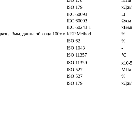
ISO 178
MПa
ISO 179
кДж/
IEC 60093
Ω
IEC 60093
Ω/см
IEC 60243-1
кВ/м
разца 3мм, длина образца 100мм
KEP Method
%
ISO 62
%
ISO 1043
-
ISO 11357
℃
ISO 11359
x10-
ISO 527
МПа
ISO 527
%
ISO 179
кДж/