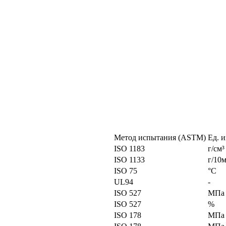
Метод испытания (ASTM)
Ед. 
ISO 1183
г/см³
ISO 1133
г/10
ISO 75
°C
UL94
-
ISO 527
MПa
ISO 527
%
ISO 178
MПa