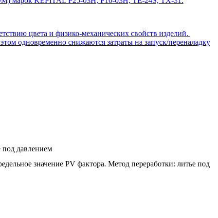
ОМ) марок KEPITAL F25-03H, F10-03H, TE-24S, TX-31.
ветствию цвета и физико-механических свойств изделий.
 этом одновременно снижаются затраты на запуск/переналадку
е под давлением
едельное значение PV фактора. Метод переработки: литье под