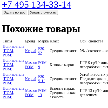
+7 495 134-33-14
Задать вопрос
Узнать стоимость
Похожие товары
Типы
Бренд
Марка
Класс
Осн. свойства
Полиацеталь
F20-
(ПОМ,
Kepital
Средняя вязкость
УФ / светостойко
52
POM)
Полиацеталь
Mascon
POM
ПТР 9 гр/10 мин
(ПОМ,
Базовые марки
POM
9
переработки: ли
POM)
Полиацеталь
Устойчивость к 
F20-
(ПОМ,
Kepital
Средняя вязкость
Подходит для вн
51U
POM)
переработки: ли
Полиацеталь
Базовые марки,
Mascon
POM
ПТР 13 гр/10 ми
(ПОМ,
Средняя низкая
POM
13
давлением.
POM)
вязкость