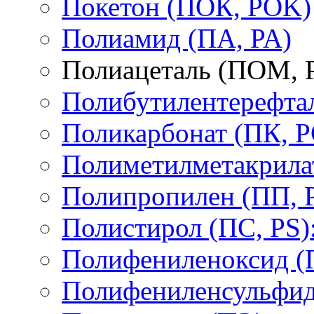
Покетон (ПОК, POK)
Полиамид (ПА, PA)
Полиацеталь (ПОМ,
Полибутилентерефтал
Поликарбонат (ПК, P
Полиметилметакрил
Полипропилен (ПП, 
Полистирол (ПС, PS)
Полифениленоксид (
Полифениленсульфид