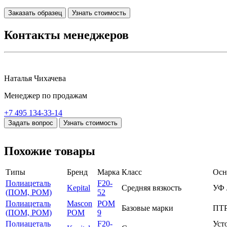
Заказать образец
Узнать стоимость
Контакты менеджеров
Наталья Чихачева
Менеджер по продажам
+7 495 134-33-14
Задать вопрос
Узнать стоимость
Похожие товары
Типы
Бренд
Марка
Класс
Осн
Полиацеталь
F20-
Kepital
Средняя вязкость
УФ 
(ПОМ, POM)
52
Полиацеталь
Mascon
POM
Базовые марки
ПТР
(ПОМ, POM)
POM
9
Полиацеталь
F20-
Уст