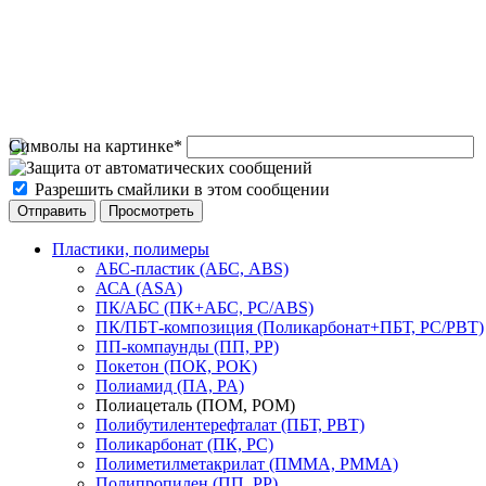
Символы на картинке
*
Разрешить смайлики в этом сообщении
Пластики, полимеры
АБС-пластик (АБС, ABS)
АСА (ASA)
ПК/АБС (ПК+АБС, PC/ABS)
ПК/ПБТ-композиция (Поликарбонат+ПБТ, PC/PBT)
ПП-компаунды (ПП, PP)
Покетон (ПОК, POK)
Полиамид (ПА, PA)
Полиацеталь (ПОМ, POM)
Полибутилентерефталат (ПБТ, РВТ)
Поликарбонат (ПК, PC)
Полиметилметакрилат (ПММА, PMMA)
Полипропилен (ПП, PP)