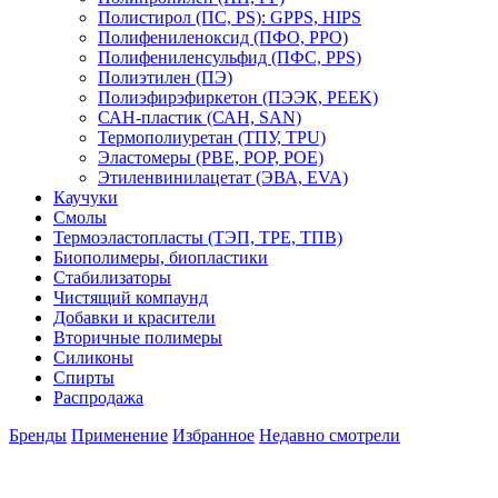
Полистирол (ПС, PS): GPPS, HIPS
Полифениленоксид (ПФО, PPO)
Полифениленсульфид (ПФС, PPS)
Полиэтилен (ПЭ)
Полиэфирэфиркетон (ПЭЭК, PEEK)
САН-пластик (САН, SAN)
Термополиуретан (ТПУ, TPU)
Эластомеры (PBE, POP, POE)
Этиленвинилацетат (ЭВА, EVA)
Каучуки
Смолы
Термоэластопласты (ТЭП, TPE, ТПВ)
Биополимеры, биопластики
Стабилизаторы
Чистящий компаунд
Добавки и красители
Вторичные полимеры
Силиконы
Спирты
Распродажа
Бренды
Применение
Избранное
Недавно смотрели