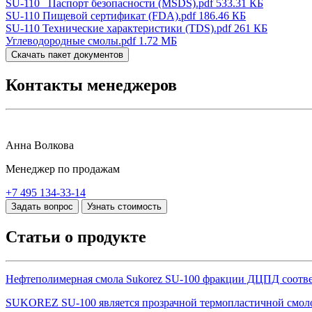
SU-110 _Паспорт безопасности (MSDS).pdf
533.31 КБ
SU-110 Пищевой сертификат (FDA).pdf
186.46 КБ
SU-110 Технические характеристики (TDS).pdf
261 КБ
Углеводородные смолы.pdf
1.72 МБ
Скачать пакет документов
Контакты менеджеров
Анна Волкова
Менеджер по продажам
+7 495 134-33-14
Задать вопрос
Узнать стоимость
Статьи о продукте
Нефтеполимерная смола Sukorez SU-100 фракции ДЦПД соответс
SUKOREZ SU-100 является прозрачной термопластичной смол