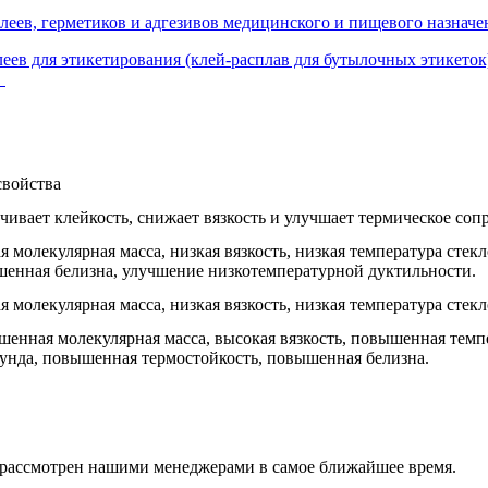
еев, герметиков и адгезивов медицинского и пищевого назначе
леев для этикетирования (клей-расплав для бутылочных этикето
.
свойства
чивает клейкость, снижает вязкость и улучшает термическое соп
я молекулярная масса, низкая вязкость, низкая температура стек
енная белизна, улучшение низкотемпературной дуктильности.
я молекулярная масса, низкая вязкость, низкая температура стек
енная молекулярная масса, высокая вязкость, повышенная темп
унда, повышенная термостойкость, повышенная белизна.
т рассмотрен нашими менеджерами в самое ближайшее время.