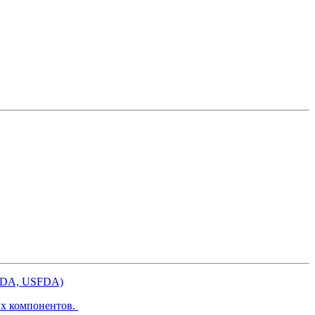
 FDA, USFDA)
их компонентов.