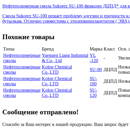
Нефтеполимерная смола Sukorez SU-100 фракции ДЦПД* для кл
Смола Sukorez SU-100 решает проблему адгезии и прочности к
бутылкам. Отлично совместима с этиленвинилацетатом ( ЭВА)
Похожие товары
Типы
Бренд
Марка
Класс
Осн. 
Нефтеполимерные
Yuenuen Liang Industrial
YL
-
Увели
смолы
& Co., Ltd
-120
Нефтеполимерные
Kolon Chemical
Низка
SU-90
ДЦПД
смолы
Co.,LTD
повыш
Нефтеполимерные
Kolon Chemical
SU-
ДЦПД
Низка
смолы
Co.,LTD
100
Нефтеполимерные
Kolon Chemical
SU-
Повыш
ДЦПД
смолы
Co.,LTD
120
компа
Сообщение отправлено!
Спасибо за Ваш интерес к нашей продукции. Ваш запрос буде