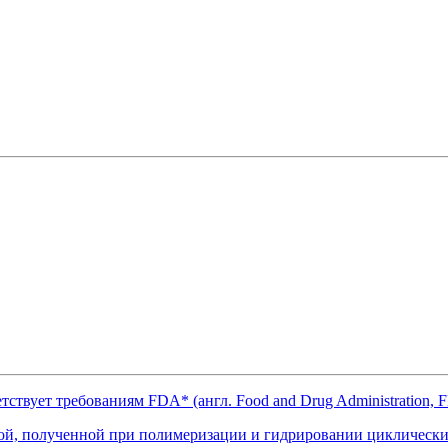
твует требованиям FDA* (англ. Food and Drug Administration,
ой, полученной при полимеризации и гидрировании циклическ