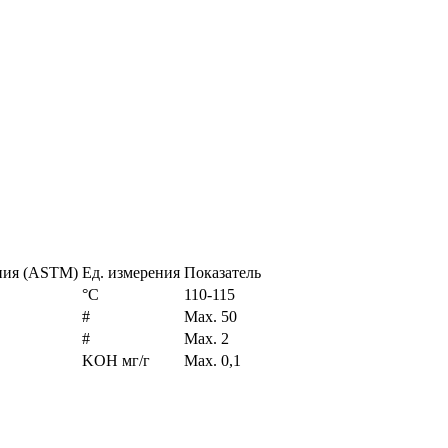
ния (ASTM)
Ед. измерения
Показатель
°С
110-115
#
Max. 50
#
Max. 2
KOH мг/г
Max. 0,1