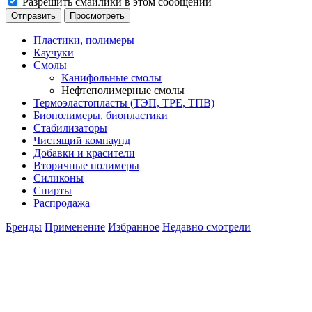
Разрешить смайлики в этом сообщении
Пластики, полимеры
Каучуки
Смолы
Канифольные смолы
Нефтеполимерные смолы
Термоэластопласты (ТЭП, TPE, ТПВ)
Биополимеры, биопластики
Стабилизаторы
Чистящий компаунд
Добавки и красители
Вторичные полимеры
Силиконы
Спирты
Распродажа
Бренды
Применение
Избранное
Недавно смотрели