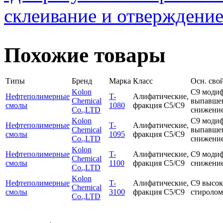
склеивание и отверждение
Похожие товары
Типы
Бренд
Марка
Класс
Осн. сво
Kolon
С9 модиф
Нефтеполимерные
T-
Алифатические,
Chemical
выпавшег
смолы
1080
фракция С5/С9
Co.,LTD
снижение
Kolon
С9 модиф
Нефтеполимерные
T-
Алифатические,
Chemical
выпавшег
смолы
1095
фракция С5/С9
Co.,LTD
снижение
Kolon
Нефтеполимерные
T-
Алифатические,
С9 модиф
Chemical
смолы
1100
фракция С5/С9
снижение
Co.,LTD
Kolon
Нефтеполимерные
T-
Алифатические,
С9 высок
Chemical
смолы
3100
фракция С5/С9
стиролом
Co.,LTD