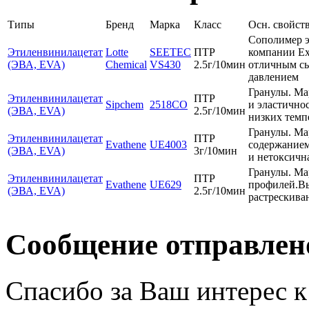
Типы
Бренд
Марка
Класс
Осн. свойст
Сополимер э
Этиленвинилацетат
Lotte
SEETEC
ПТР
компании Ex
(ЭВА, EVA)
Chemical
VS430
2.5г/10мин
отличным сы
давлением
Гранулы. Ма
Этиленвинилацетат
ПТР
Sipchem
2518CO
и эластично
(ЭВА, EVA)
2.5г/10мин
низких темп
Гранулы. Ма
Этиленвинилацетат
ПТР
Evathene
UE4003
содержанием
(ЭВА, EVA)
3г/10мин
и нетоксичн
Гранулы. Ма
Этиленвинилацетат
ПТР
Evathene
UE629
профилей.Вы
(ЭВА, EVA)
2.5г/10мин
растрескива
Сообщение отправлен
Спасибо за Ваш интерес 