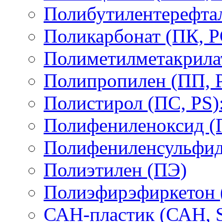
Полибутилентерефтал
Поликарбонат (ПК, P
Полиметилметакрил
Полипропилен (ПП, 
Полистирол (ПС, PS)
Полифениленоксид (
Полифениленсульфид
Полиэтилен (ПЭ)
Полиэфирэфиркетон
САН-пластик (САН, 