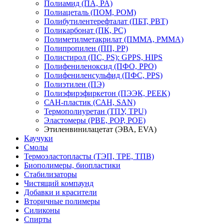
Полиамид (ПА, PA)
Полиацеталь (ПОМ, POM)
Полибутилентерефталат (ПБТ, РВТ)
Поликарбонат (ПК, PC)
Полиметилметакрилат (ПММА, PMMA)
Полипропилен (ПП, PP)
Полистирол (ПС, PS): GPPS, HIPS
Полифениленоксид (ПФО, PPO)
Полифениленсульфид (ПФС, PPS)
Полиэтилен (ПЭ)
Полиэфирэфиркетон (ПЭЭК, PEEK)
САН-пластик (САН, SAN)
Термополиуретан (ТПУ, TPU)
Эластомеры (PBE, POP, POE)
Этиленвинилацетат (ЭВА, EVA)
Каучуки
Смолы
Термоэластопласты (ТЭП, TPE, ТПВ)
Биополимеры, биопластики
Стабилизаторы
Чистящий компаунд
Добавки и красители
Вторичные полимеры
Силиконы
Спирты