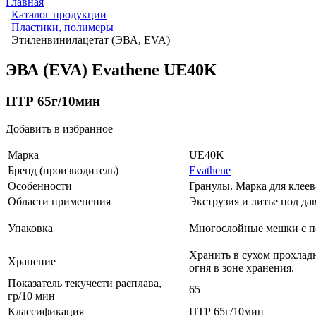
Главная
Каталог продукции
Пластики, полимеры
Этиленвинилацетат (ЭВА, EVA)
ЭВА (EVA) Evathene UE40K
ПТР 65г/10мин
Добавить в избранное
Марка
UE40K
Бренд (производитель)
Evathene
Особенности
Гранулы. Марка для клеев
Области применения
Экструзия и литье под д
Упаковка
Многослойные мешки с п
Хранить в сухом прохлад
Хранение
огня в зоне хранения.
Показатель текучести расплава,
65
гр/10 мин
Классификация
ПТР 65г/10мин