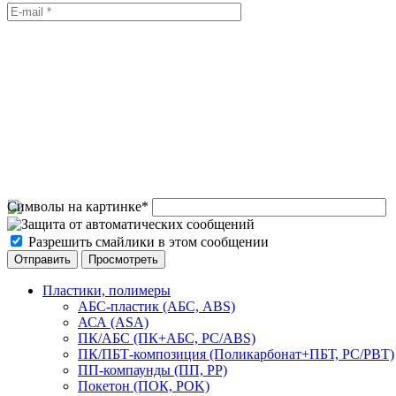
Символы на картинке
*
Разрешить смайлики в этом сообщении
Пластики, полимеры
АБС-пластик (АБС, ABS)
АСА (ASA)
ПК/АБС (ПК+АБС, PC/ABS)
ПК/ПБТ-композиция (Поликарбонат+ПБТ, PC/PBT)
ПП-компаунды (ПП, PP)
Покетон (ПОК, POK)