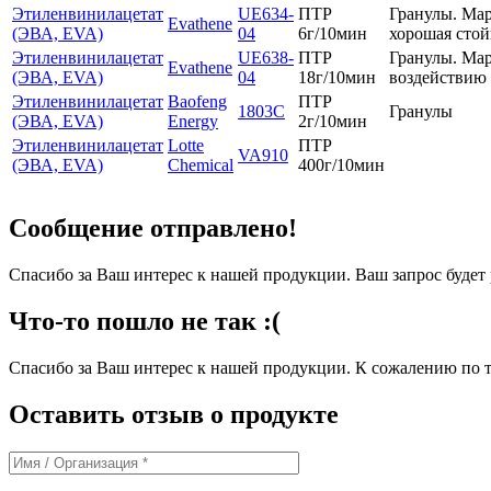
Этиленвинилацетат
UE634-
ПТР
Гранулы. Мар
Evathene
(ЭВА, EVA)
04
6г/10мин
хорошая стой
Этиленвинилацетат
UE638-
ПТР
Гранулы. Мар
Evathene
(ЭВА, EVA)
04
18г/10мин
воздействию 
Этиленвинилацетат
Baofeng
ПТР
1803C
Гранулы
(ЭВА, EVA)
Energy
2г/10мин
Этиленвинилацетат
Lotte
ПТР
VA910
(ЭВА, EVA)
Chemical
400г/10мин
Сообщение отправлено!
Спасибо за Ваш интерес к нашей продукции. Ваш запрос буде
Что-то пошло не так :(
Спасибо за Ваш интерес к нашей продукции. К сожалению по т
Оставить отзыв о продукте