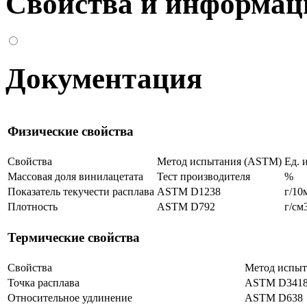
Свойства и информац
Документация
Физические свойства
Свойства
Метод испытания (ASTM)
Ед. 
Массовая доля винилацетата
Тест производителя
%
Показатель текучести расплава
ASTM D1238
г/10
Плотность
ASTM D792
г/см
Термические свойства
Свойства
Метод испыт
Точка расплава
ASTM D341
Относительное удлинение
ASTM D638