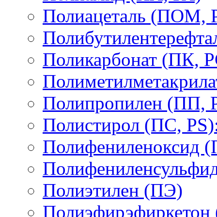
Полиацеталь (ПОМ,
Полибутилентерефтал
Поликарбонат (ПК, P
Полиметилметакрил
Полипропилен (ПП, 
Полистирол (ПС, PS)
Полифениленоксид (
Полифениленсульфид
Полиэтилен (ПЭ)
Полиэфирэфиркетон