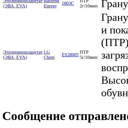
Гран
Этиленвинилацетат
Baofeng
ПТР
1803C
(ЭВА, EVA)
Energy
2г/10мин
Грану
и пок
(ПТР)
загря
Этиленвинилацетат
LG
ПТР
ES28005
(ЭВА, EVA)
Chem
5г/10мин
воспр
Высок
обувн
Сообщение отправлен