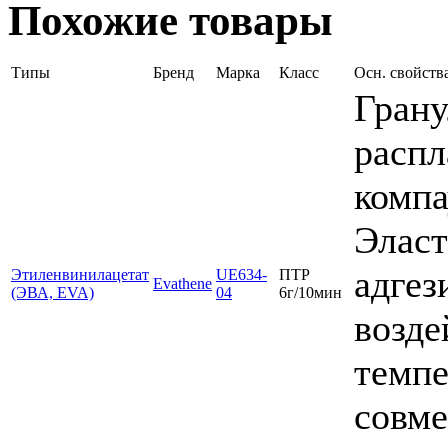
Похожие товары
Типы
Бренд
Марка
Класс
Осн. свойств
Грану
распл
компа
Эласт
адгез
Этиленвинилацетат
UE634-
ПТР
Evathene
(ЭВА, EVA)
04
6г/10мин
возд
темпе
совме