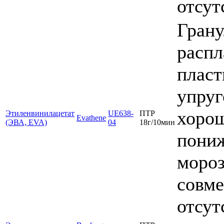
отсут
Грану
распл
пласт
упруг
хорош
Этиленвинилацетат
UE638-
ПТР
Evathene
(ЭВА, EVA)
04
18г/10мин
пониж
мороз
совме
отсут