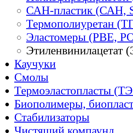
САН-пластик (САН, 
Термополиуретан (Т
Эластомеры (PBE, PO
Этиленвинилацетат 
Каучуки
Смолы
Термоэластопласты (ТЭ
Биополимеры, биоплас
Стабилизаторы
Чистящий компаунд