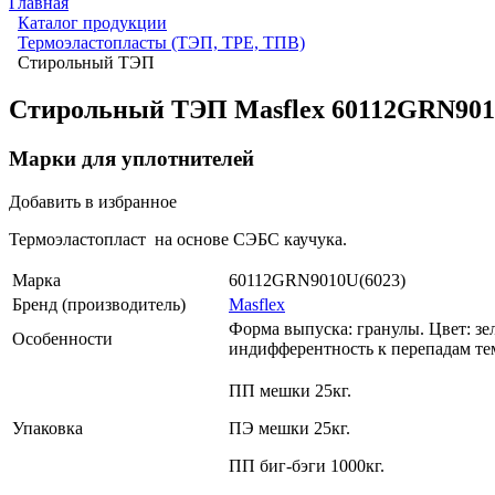
Главная
Каталог продукции
Термоэластопласты (ТЭП, TPE, ТПВ)
Стирольный ТЭП
Стирольный ТЭП Masflex 60112GRN901
Марки для уплотнителей
Добавить в избранное
Термоэластопласт на основе СЭБС каучука.
Марка
60112GRN9010U(6023)
Бренд (производитель)
Masflex
Форма выпуска: гранулы. Цвет: зе
Особенности
индифферентность к перепадам те
ПП мешки 25кг.
Упаковка
ПЭ мешки 25кг.
ПП биг-бэги 1000кг.