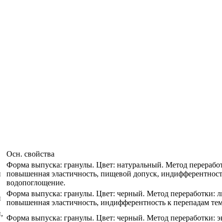
Осн. свойства
Форма выпуска: гранулы. Цвет: натуральный. Метод переработ
й
повышенная эластичность, пищевой допуск, индифферентность
водопоглощение.
Форма выпуска: гранулы. Цвет: черный. Метод переработки: л
й
повышенная эластичность, индифферентность к перепадам тем
,
Форма выпуска: гранулы. Цвет: черный. Метод переработки: э