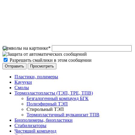
Символы на картинке
*
Разрешить смайлики в этом сообщении
Пластики, полимеры
Каучуки
Смолы
Термоэластопласты (ТЭП, TPE, ТПВ)
Безгалогенный компаунд БГК
Полиэфирный ТЭП
Стирольный ТЭП
Термопластичный вулканизат ТПВ
Биополимеры, биопластики
Стабилизаторы
Чистящий компаунд