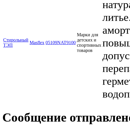
натур
литье
аморт
Марки для
повыш
Стирольный
детских и
Masflex
05109NAT9100
ТЭП
спортивных
товаров
допус
переп
герме
водоп
Сообщение отправлен