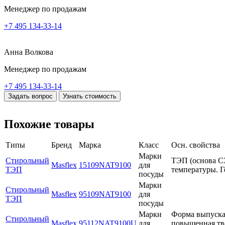
Менеджер по продажам
+7 495 134-33-14
Анна Волкова
Менеджер по продажам
+7 495 134-33-14
Задать вопрос
Узнать стоимость
Похожие товары
Типы
Бренд
Марка
Класс
Осн. свойства
Марки
Стирольный
ТЭП (основа С
Masflex
15109NAT9100
для
ТЭП
температуры. Г
посуды
Марки
Стирольный
Masflex
95109NAT9100
для
ТЭП
посуды
Марки
Форма выпуска:
Стирольный
Masflex
95112NAT9100U
для
повышенная тве