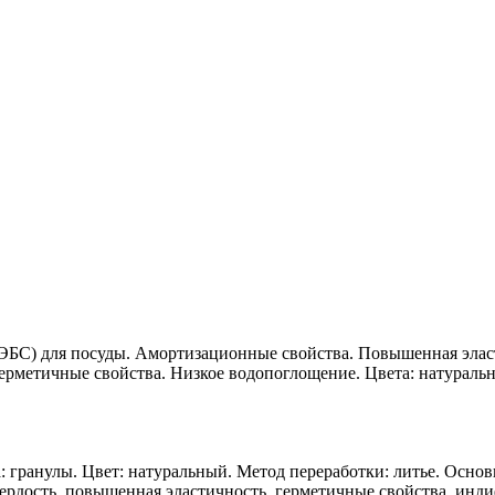
ЭБС) для посуды. Амортизационные свойства. Повышенная элас
ерметичные свойства. Низкое водопоглощение. Цвета: натуральн
 гранулы. Цвет: натуральный. Метод переработки: литье. Осно
рдость, повышенная эластичность, герметичные свойства, инди