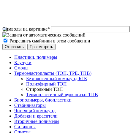
Символы на картинке
*
Разрешить смайлики в этом сообщении
Пластики, полимеры
Каучуки
Смолы
Термоэластопласты (ТЭП, TPE, ТПВ)
Безгалогенный компаунд БГК
Полиэфирный ТЭП
Стирольный ТЭП
Термопластичный вулканизат ТПВ
Биополимеры, биопластики
Стабилизаторы
Чистящий компаунд
Добавки и красители
Вторичные полимеры
Силиконы
Спирты