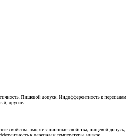
тичность. Пищевой допуск. Индифферентность к перепадам
ый, другие.
вные свойства: амортизационные свойства, пищевой допуск,
фферентность к перепадам температуры, низкое