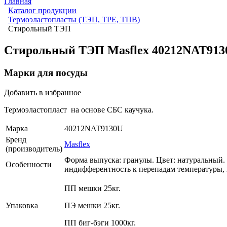
Главная
Каталог продукции
Термоэластопласты (ТЭП, TPE, ТПВ)
Стирольный ТЭП
Стирольный ТЭП Masflex 40212NAT913
Марки для посуды
Добавить в избранное
Термоэластопласт на основе СБС каучука.
Марка
40212NAT9130U
Бренд
Masflex
(производитель)
Форма выпуска: гранулы. Цвет: натуральный.
Особенности
индифферентность к перепадам температуры, 
ПП мешки 25кг.
Упаковка
ПЭ мешки 25кг.
ПП биг-бэги 1000кг.